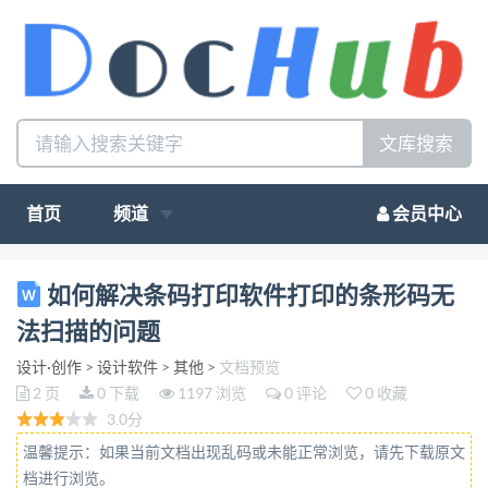
文库搜索
首页
频道
会员中心
如何解决条码打印软件打印的条形码无法扫描的问题
如何解决条码打印软件打印的条形码无
使用条码打印软件制作的条形码，用热敏打印机打印
法扫描的问题
出来，条形码有点模 糊且无法扫描，这个该怎么解
设计·创作
>
设计软件
>
其他
>
文档预览
决？如果遇到这个问题，可以参考以下解决方案： 条
2 页
0 下载
1197 浏览
0 评论
0 收藏
形码模糊的话，我们可以点击开始-设备和打印机，
3.0分
找到所需的打印机， 在打印机上右击-打印机首选
温馨提示：如果当前文档出现乱码或未能正常浏览，请先下载原文
项，在打印机首选项-选项中，设置一下打印深度。
档进行浏览。