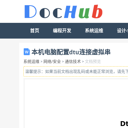
首页
编程开发
系统运维
设计
Dtu 连接虚拟串口 1 打开 DTU 参数配置工具 co
本机电脑配置dtu连接虚拟串
(一般只要选择串口号就可以，其他的按照系统默认
系统运维
>
网络/安全
>
通信技术
>
文档预览
查看端口 （ com 和 LPT） 打开串口 日
温馨提示：如果当前文档出现乱码或未能正常浏览，请先
分钟左右（不同型号的ＤＴＵ启动时间不一样
用中心地址，端口（最好主中心和 备用中心连个
都 是连接路由器的。所以主中心地址就是路由
由器截图做说明。） 查看本机的电脑网关，点击开始菜单—》运行
192.168.1.10 回车 输入用户名和密码，进
其实这个外网ＩＰ地址我们也可以同过百度 I
中心 地址映射到我们的本台电脑。这样就做到了 D