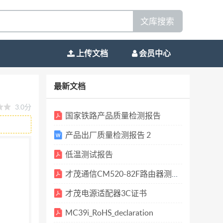
文库搜索
上传文档
会员中心
数据位 8 校验位 NONE，停止位 1，控制流 NONE
最新文档
的 电脑”图标 点击管理 选择设备 管理器，
3.0分
电源或是（重新上 电） 上电后数 10 秒到 1
国家铁路产品质量检测报告
配置参数里我们只要更改主中心地址，端口和备
产品出厂质量检测报告 2
ternet 的外网ＩＰ，由于现在大部分的电脑
低温测试报告
器映射到我们的电脑要开启的端口（以下用艾泰路
way 192.168.1.10 打开 IE 浏览器输入
才茂通信CM520-82F路由器测试报告 2016.07.04(1)
wan 口）ip 地址了。27.154.56.174
才茂电源适配器3C证书
的是把本机当做服务端所以我们要把ＤＴＵ连接到
MC39i_RoHS_declaration
（服务端）） 192.168.1.133 是本机