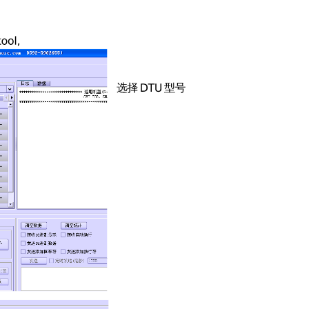
射的端口（一般 设置一样） 3 现在回到配置 dtu 界
虚拟串口软件 tcp2com 点击操作菜单—》选择增加虚拟
一直点击下一步然后等到安装完成后为止。（一般会提示安
虚拟串口，和填入设备 ID(就是我们上面配置ＤＴＵ时
启动服务 串口连接状态是指虚拟串口是否有创建成功，
 可以打开串口工具开启刚才创建的虚拟端口，和ＤＴ