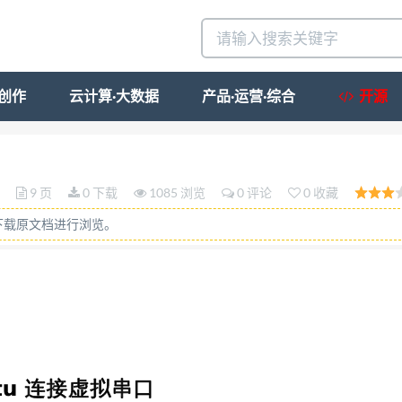
·创作
云计算·大数据
产品·运营·综合
开源
nfigtool, 选择 DTU 型号 选择串口号，波特率 115200 
就可以了)确定工作状态是配置状态 串口号查 看 右击“我
9 页
0 下载
1085 浏览
0 评论
0 收藏
志里提示打开串口成功请给设备上电或重新上电这时候我们在接上
下载原文档进行浏览。
）当日志里显示以下信 息是就可以进行配置了。 在快速
都写一样） 2 数据中心的地址就是我们这台电脑访问 in
器通过运营商获取到的外网 ip，而中心端口就 是路由
 输入 ipconfig/all 然后回车 查看 default gate
入路由器界面查看系统运行状态。就可以看到我们要的路由器的外 网（
P 查看得到如下图： 然后就是端口映射了。（我们要做
TU 通过 3G 网络连接到我的路由器上然后在 映射到我的电脑