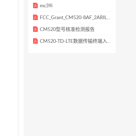
面 配置好后点击保存配置，知道日记里显示保存
mc39i
串口 Com 口名称可以随意输入，最好不要和本
FCC_Grant_CM520-8AF_2ARILCM520-8AF_DTS
装 2 次找到新硬件。） 接下来就是增加通
CM520型号核准检测报告
候看到的设备ＩＤ)其他按照默认的就好。 再
设备连接状态是指 DTU 是否有连接上来。
CM520-TD-LTE数据传输终端入网检验报告 (1)
Ｕ配置工具进行通讯。