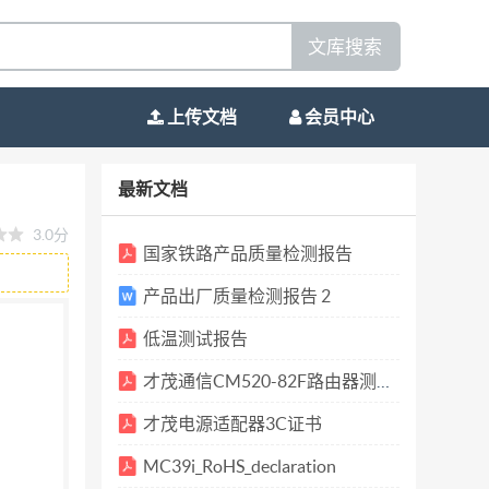
文库搜索
上传文档
会员中心
1、 登陆 http://www.oray.net 2、 免费注册花生
最新文档
提示一步步注册域名，并激活 地址:厦门市软件
3.0分
-5975885 厦 门 才 茂 通 信 科 技 有 限 公 司
国家铁路产品质量检测报告
l/PeanutHull_Download.htm 6、 下载花生壳
产品出厂质量检测报告 2
网址:http://www.caimore.com 电
低温测试报告
ommunication Technology Co.,Ltd GPRS 卡
6-592-5902655 传真/Fax:+86-592-
才茂通信CM520-82F路由器测试报告 2016.07.04(1)
才茂电源适配器3C证书
MC39i_RoHS_declaration