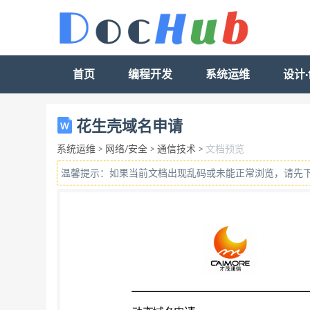
首页
编程开发
系统运维
设计
厦 门 才 茂 通 信 科 技 有 限 公 司 Xiamen Caimo
花生壳域名申请
护照：按照提示一步步注册护照 3、 注册成功
系统运维
>
网络/安全
>
通信技术
>
文档预览
园二期望海路 19 号 6 层 网址:http://www.caimor
温馨提示：如果当前文档出现乱码或未能正常浏览，请先
Xiamen Caimore Communication Technolog
3.9.1.1 7、 安装并运行花生壳软件，输入申请到的
话/Tel: +86-592-5902655 传真/Fax:+86-592-
购买：到移动营业厅购买 地址:厦门市软件园二期望海路 19 号 
5975885