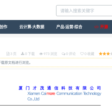
·创作
云计算·大数据
产品·运营·综合
开源
re Communication Technology Co.,Ltd 动态域名申请： 
后，在上面的对话框中输入护照名和密码，登陆 4、 按照
3 页
0 下载
973 浏览
0 评论
0 收藏
e.com 电话/Tel: +86-592-5902655 传真/Fax:+86-592
下载原文档进行浏览。
y Co.,Ltd 5、 登陆网站：http://www.oray.net/PeanutHul
护照和密码，点击登陆 地址:厦门市软件园二期望海路 19 号 6 层 
5975885 厦 门 才 茂 通 信 科 技 有 限 公 司 Xiamen Caimore C
6 层 网址:http://www.caimore.com 电话/Tel: +8