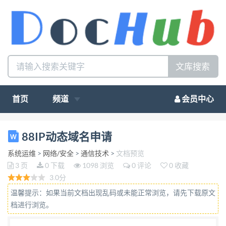
文库搜索
首页
频道
会员中心
厦 门 才 茂 通 信 科 技 有 限 公 司 Xiamen Caimore
88IP动态域名申请
Communication Technology Co.,Ltd 动态域名申请：
系统运维
>
网络/安全
>
通信技术
>
文档预览
1． 登陆 http://www.88ip.com/ 2． 免费注册用户
3 页
0 下载
1098 浏览
0 评论
0 收藏
名： 3． 点击“注册”进入注册操作。填写注册信息：
3.0分
4． 信息填写好了，点击注册。 5． 出现“第三步：添
温馨提示：如果当前文档出现乱码或未能正常浏览，请先下载原文
加并管现我的域名“ 点击进入 6． 出现下图： 在 写入
档进行浏览。
你要伸请的域名 如 wei991151 填写之后，点击“确定”