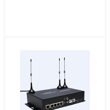
辆调度管理系统。该系统集 3G/4G LTE 无线通信技
术、 GIS 地理信息、北斗/GPS 技术于一体，具备视
频监控、实时调度、报警抓拍、自动报站、 智能排
班、运营分析等功能，车载终端采用车载硬盘防震及
防尘散热专利技术，确保产品在 移动、颠簸等户外恶
劣环境下稳定运行。 公交车载视频监控调度系统拓
扑图 项目价值： 该项目首批对某市约 200 辆公交车
实施升级，基本覆盖了全市主要交通线路。目前项目
工程基本实施完毕，车载设备运行稳定，与监控调度
中心平台配合良好，通过采取现代化 的监控与调度管
理技术，对安装公交车辆的运行和管理实现了有效的
监控管理，在一定程 度上提高了某公交的运营效率并
降低了运营成本，对公交车上各种违法犯罪进行了有
力威 慑，有效解决了某公交系统服务效能、运营效率
和运行安全三大问题。通过本次项目的有 效实施，才