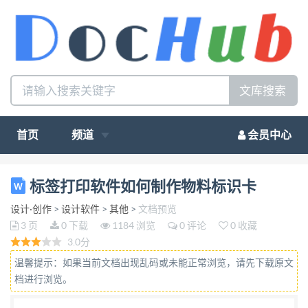
文库搜索
首页
频道
会员中心
如何用标签打印软件制作物料标识卡 每个公司的物料
标签打印软件如何制作物料标识卡
标识卡都是不同的，显示的信息也不同，一般的物料
设计·创作
>
设计软件
>
其他
>
文档预览
标识 卡上面的信息会有：物料名称、物料编号，物料
3 页
0 下载
1184 浏览
0 评论
0 收藏
规格、物料数量等信息，那么 如何制作物料标识卡
3.0分
呢？今天小编教大家如何用标签打印软件制作物料标
温馨提示：如果当前文档出现乱码或未能正常浏览，请先下载原文
识卡。 打开标签打印软件，新建一个标签，标签大小
档进行浏览。
根据物料标识卡的实际纸张 大小进行设置。标签新建