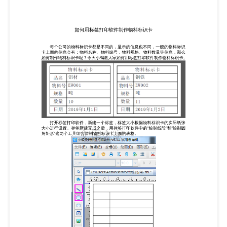
完成之后，用标签打印软件中的“绘制线段”和“绘制圆
角矩形”这两个工具组合绘制物料标识卡上面的表
格。 通过数据库把物料标识卡的信息导入标签打印软
件中，支持 TXT、Excel、My SQL 等多种数据库类
型。 添加物料标识卡上固定不变的内容，在标签打
印软件中绘制一个普通文本 ， 在普通文本的属性-数
据源中手动输入“物料标识卡”，其余的“品名”“物料
号”“规 格”“数量”“日期”都是依次这样添加。 添加物料
标识卡上可变数据，同样是制作普通文本，在数据源
中修改数据 ， 数据对象类型选择数据库导入，把所
有相关的物料标识卡数据都一一导入。 打印预览查
看制作的物料标识卡，没有问题的话就可以在标签打
印软件中 连接打印机打印了，还可以输出 PDF 文档
保存。 以上就是在标签打印软件中制作物料标识卡的
步骤，操作是非常方便，制 作比较灵活，可以根据自