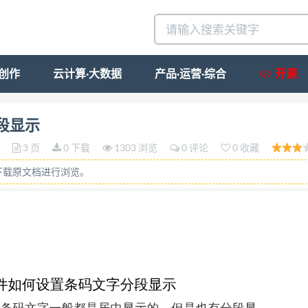
·创作
云计算·大数据
产品·运营·综合
开源
日常生活中我们遇到的条码文字一般都是居中显示的，但是
段显示
是如何实现的呢？具体操作如下： 1.打开标签设计软件
3 页
0 下载
1303 浏览
0 评论
0 收藏
击”添加”（选择要导入的数据类型 TXT 文本），根据提示
下载原文档进行浏览。
文本对象，双击 普通文本，在图形属性-数据源中，点击“
左侧的”一维条码”按钮，在画布上绘制一个条码对象，双击
选择相应的字段，即可出现对应的内容，点击编辑-确定。 
? ???? ???? 中间用空格隔开，点击确定，条码文字就分
设计软件中用格式化实现条码文字分段显示的效果，用图 形
式化的话，扫描空格是显示的，两个格式化实现的效果是不