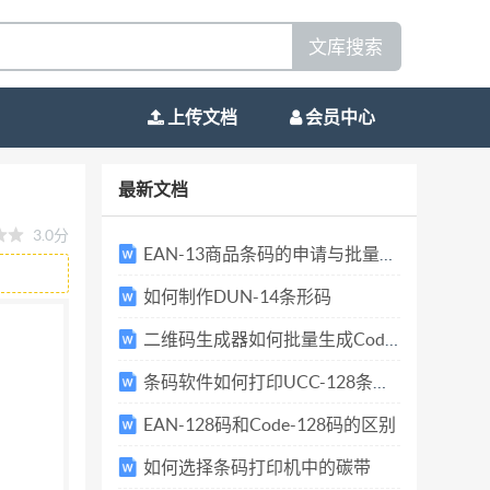
文库搜索
上传文档
会员中心
也有分段显 示的，如药品标签上的条码文字，
最新文档
，在软件中新建标签之后，点击软件上方工具栏
3.0分
点击浏览-测试链接-添加-关闭。 2.点击软件
EAN-13商品条码的申请与批量生成
修改”按钮，删除默认数据，在状态框 中手动输
如何制作DUN-14条形码
条码， 在图形属性-数据源中，点击”修改”按
二维码生成器如何批量生成Codablock F码
3.设置好之后，可以双击条码，在图形属性-
段显示了 4.设置好之后，可以点击软件上方工具栏中
条码软件如何打印UCC-128条形码
属性-文字-格式化实现分段显示扫描的时候空
EAN-128码和Code-128码的区别
一样 的，可以根据你的需求选择不同的格式化
如何选择条码打印机中的碳带