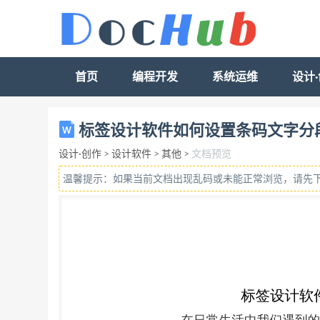
首页
编程开发
系统运维
设计
标签设计软件如何设置条码文字分段显示 在
标签设计软件如何设置条码文字分
那么这个分段的的条码文字在标签设计软件 中
设计·创作
>
设计软件
>
其他
>
文档预览
中的” 数据库设置”，弹出数据库设置对话框，点
温馨提示：如果当前文档出现乱码或未能正常浏览，请先
左侧的“实心 A”按钮，在画布上绘制一个普通
入你要的信息，点击编辑-确定。 3.点击软件
钮，数据对象类型选择”数据库导入”在字 段中
文字-格式化中，输入英文状态 下的???? ???
的”打印预览”看下预览效果 以上就是在标签
格是不显示的。如果是数据源处理方法中-格
方式。