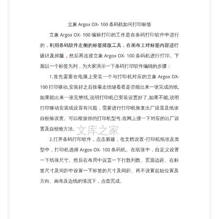
打印驱动,安装好之后按着走纸键看看是否能出来一张
完成的纸, 如果能出来一张完整纸,说明打印机已安装
设置好了,如果不能,说明 打印驱动安装或设置有问
题，需要进行打印机恢复出厂设置及纸张 自校验设
置。可以根据你的打印机型号,在网上搜一下对应的出
厂设 置及自校验方法。 2.打开条码打印软件，点击新
建，在文档设置-打印机纸张及类 型中，打印机选择
Argox OX- 100 条码机。在纸张中，自定义设置 一下
纸张尺寸。然后在布局中设置一下行数列数、页面边
距、在标 签尺寸及间距中设置一下标签的尺寸及间
距、再不设置起始位置及 方向、画布及边线的情况
下，点击完成。 3.点击软件左侧的“实心 A”按钮，
在画布上绘制一个普通文本 对象，双击普通文本，在
图形属性-数据源中，点击“修改”按钮，数 据对象类
型选择“手动输入”，在下面的状态框中，手动输入你