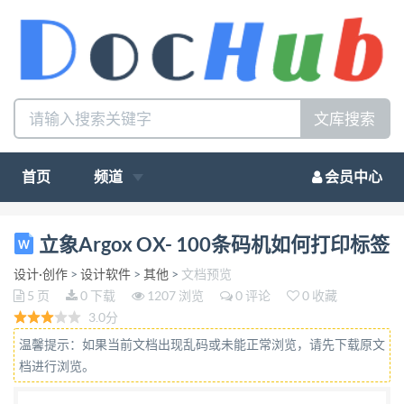
文库搜索
首页
频道
会员中心
立象 Argox OX- 100 条码机如何打印标签 立象 Argox
立象Argox OX- 100条码机如何打印标签
OX- 100 编辑打印的工作是在条码打印软件中进行
设计·创作
>
设计软件
>
其他
>
文档预览
的，利用条码软件左侧的标签排版工具，在画布上对
5 页
0 下载
1207 浏览
0 评论
0 收藏
标签内容进行 设计及排版，然后再连接立象 Argox
3.0分
OX- 100 条码机进行打印。下 面以一个标签为列，为
温馨提示：如果当前文档出现乱码或未能正常浏览，请先下载原文
大家演示一下条码打印软件编辑的步骤： 1.首先需要
档进行浏览。
在电脑上安装一个与打印机对应的立象 Argox OX100