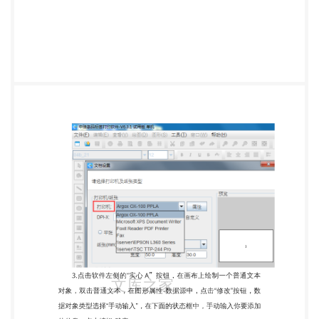
要添加 的信息，点击编辑-确定。 3.点击软件左侧
的“绘制线段”按钮，按住“shift 键”在画布上绘制 线
条。如果线条较粗，可以双击线条，在图形属性-基
本中，可以设 置线条的线型（实线、虚线、划钱、点
划线、点点划线）、粗细 （mm）、颜色等等，可以
根据自己的需求自定义进行设置。 4.添加文字及绘制
线条的方法如上，可以按照以上方法，在标 签上添加
信息。最终效果如图所示： 标签制作好之后，可以
直接连接打印机进行打印，如果出现打 印偏移或者打
印不全的情况，你可以检查下软件里面的纸张设置是
否跟打印机首选项里面的纸张设置保持一致，如果打
印机首选项里 面的纸张设置没有你需求的尺寸，你可
以点击新建，根据你的标签 尺寸新建一个尺寸 在卷
中可以设置一下标签感应器，如果标签有间距，在标
签感 应器中选择标签间距，如果没有，可以不用选，