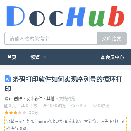
文库搜索
首页
频道
会员中心
条码打印软件如何实现序列号循环打印 在条码打印软
条码打印软件如何实现序列号的循环打
件中打印序列号是非常简单的，如果要实现某一段序
印
列号的 循环打印有的小伙伴可能会不太了解，比如
设计·创作
>
设计软件
>
其他
>
文档预览
01-20 序列号循环打印，这就需要 用到条码打印软件
3 页
0 下载
1088 浏览
0 评论
0 收藏
中“脚本编程”功能，用 JS 代码实现序列号循环打印，
3.0分
接下来 我们看下是如何操作。 运行条码打印软件，
温馨提示：如果当前文档出现乱码或未能正常浏览，请先下载原文
选择打印机，设置标签大小，行列等信息，比如
档进行浏览。