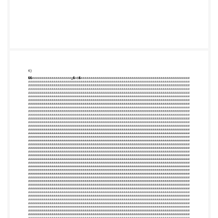
###########################################
###########################################
###########################################
###########################################
###########################################
###########################################
###########################################
###########################################
###########################################
###########################################
###########################################
###########################################
###########################################
###########################################
###########################################