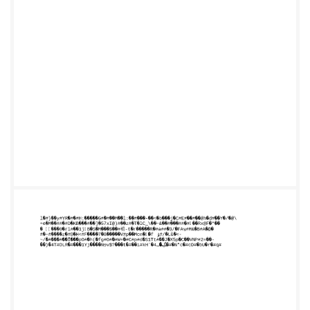
L�b#��#Uǽ�:Č�\�Z��Gg#9]+�#��.$#�?
# �{�X�)�o���]L
���N�"b@��P�#�ǔ��
�tǑ��o����'M�Kr9#2Ȋ3*j?
ũ�X=xU�#�o�l'�y�#�mL�z��`�#�#�ϋp
ղŊf ٨2��7�c�[��#���tI,#V�
y��lm��&<z �##��}%#��#F ‫ޱ‬l�#‫(�ޱ‬