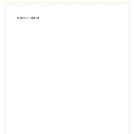
###########################################
###########################################
###########################################
###########################################
###########################################
###########################################
###########################################
###########################################
###########################################
###########################################
###########################################
###########################################
###########################################
###########################################
###########################################