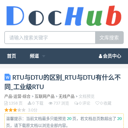
文库搜索
首页
频道
会员中心
�}#�5###/t'1�Q�-W� 6}
RTU与DTU的区别_RTU与DTU有什么不
��####################g�H6�##############
同_工业级RTU
###########################################
产品·运营·综合
>
互联网产品
>
无线产品
>
文档预览
###########################################
1358 页
0 下载
737 浏览
0 评论
0 收藏
###########################################
3.0分
###########################################
温馨提示：当前文档最多只能预览
20
页，若文档总页数超出了
20
###########################################
页，请下载原文档以浏览全部内容。