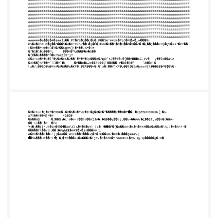
###########################################
###########################################
###########################################
###########################################
###########################################
###########################################
###########################################
###########################################
###########################################
###########################################
###########################################
###########################################
###########################################
######�e��|�#�)##Ji�� F?
�Ϋ8�q��c�b�.P��3#'##d+�Fi6�Ǌ�#�_