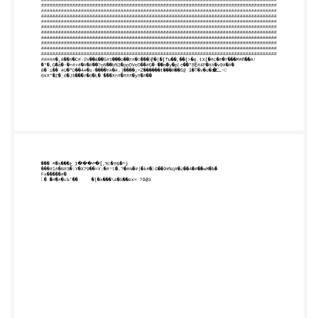
###########################################
###########################################
###########################################
###########################################
###########################################
###########################################
###########################################
###########################################
###########################################
###########################################
###########################################
###########################################
###########################################
#####�,8��#�C#-
SV��&��S#1���o��z#�i���瀞�|