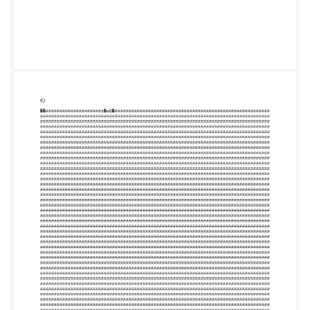
###########################################
###########################################
###########################################
###########################################
###########################################
###########################################
###########################################
###########################################
###########################################
###########################################
###########################################
###########################################
###########################################
###########################################
###########################################