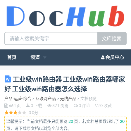
文库搜索
首页
频道
会员中心
�}##5####t'1��#K#�R� 6}
工业级wifi路由器 工业级wifi路由器哪家
��####################s�w6�##############
好 工业级wifi路由器怎么选择
###########################################
产品·运营·综合
>
互联网产品
>
无线产品
>
文档预览
###########################################
664 页
0 下载
871 浏览
0 评论
0 收藏
###########################################
3.0分
###########################################
温馨提示：当前文档最多只能预览
20
页，若文档总页数超出了
20
###########################################
页，请下载原文档以浏览全部内容。