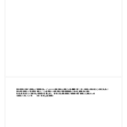
�[fu��,��{>�ȩ.tX{�#c�#�Y���M#Ո��A!
�*�,G�ǟ�-�=#+#�#�#��?
oN��b%3�ppDVeD��#G�-
��n�y�pԮe��*8Ȩ#4P�##�v9#�#�
8�`i�� #U�"D��4#�s-
����Y#�#.]����;+Z������t���H��
˄˄˄˄˄ � "˄˄˄ ~Ԯ
6k#*�Z�_d�J$���z�d�L�`���Xn#�###
���`#�s���‫ غ‬1���#�[,%Ԯ� #&�^j
���#l#�N#3�:Y�X?9��=Y:�# ‫״‬t�.?
�#n�#|�k#�ԮG��9#%q#�z��4�#��wM