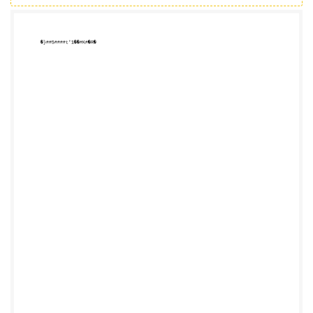
###########################################
###########################################
###########################################
###########################################
###########################################
###########################################
###########################################
###########################################
###########################################
###########################################
###########################################
###########################################
###########################################
###########################################
###########################################