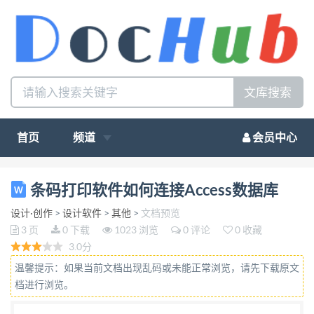
文库搜索
首页
频道
会员中心
条码打印软件如何连接 Access 数据库 条码打印软件
条码打印软件如何连接Access数据库
中连接 Access 数据库，不同于条码打印软件连接
设计·创作
>
设计软件
>
其他
>
文档预览
MySQL 或 者 SQL Server 数据库需要提供数据库的访
3 页
0 下载
1023 浏览
0 评论
0 收藏
问权限（服务器，账号，密码等）。 连接 Access 数
3.0分
据库和 Excel、TXT 这两种数据源有些相似，通过浏
温馨提示：如果当前文档出现乱码或未能正常浏览，请先下载原文
览找到数据 库文件（后缀名是.mdb 或者.accdb）导入
档进行浏览。
到软件中。 在用条码打印软件连接 Access 数据库之