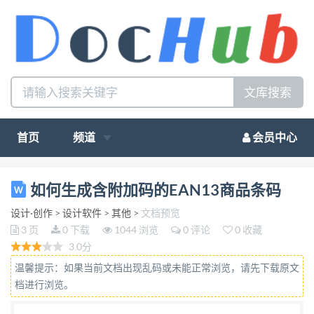
文库搜索
首页
频道
会员中心
如何生成带附加码的 EAN13 商品条码 EAN13 码是商
如何生成含附加码的EAN13商品条码
品条码中的标准码，由国家代码（1-3 位），厂商代
设计·创作
>
设计软件
>
其他
>
文档预览
码（4-8 位），商品代码（9-12 位），以及最后一位
3 页
0 下载
1044 浏览
0 评论
0 收藏
根据前面条码数据校验自动生成的 校验码，共 13 位
3.0分
数字组成。 一般的 EAN13 商品条码是不含附加码，
温馨提示：如果当前文档出现乱码或未能正常浏览，请先下载原文
但是也有商品条码含附加码，这也 是商品条码的一个
档进行浏览。
特性，接下来我们看下在条码打印软件中如何制作带