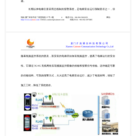
警系统，是电梯安全运行强制要求之一，但 地址:厦
门市软件园二期望海路 37 号 2 楼 4 电话/TEL: +86-
592-5902655 http://www.caimore.com
EMAIL:caimore@caimore.com 传真/FAX: +86-592-
5975885 网址: 厦门才 茂 通 信 科 技 有 限 公 司
Xiamen Caimore Communication Technology Co,.Ltd
随着视频监控系统的普及，新安装的电梯开始加装视
频监控，提高了电梯运行的安全 性。它通过 3G/4G
无线网络实现视频监控图像的传输和报警信号传输。
这种稳定可靠 的传输结构，可靠的报警方式，大大提
高了电梯安全运行，减少了电缆材料，缩短了 施工工
时，降低了系统造价。 电梯监控系统拓扑图 系统构
成及主要功能： 1、实现电梯、物业管理以及电梯生
产厂家三方实时信息共享，方便设备出现故 障第一时
间内完成故障处理，避免造成危险。 2、帮助物业管