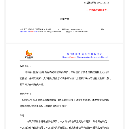
中的所有陈述、信息和建议不构成任何明示或暗示的
担 保。 All Right Reserved@caimore 厦门才茂通信科
技有限公司 摘要： 本文提供了一种基于 2G/3G/4G
工业级路由器电梯远程管理的方案，简要介 绍了今年
来电梯监控的发展情况，描述了 2G/3G/4G 工业级路
由器应用于城市电梯安 全系统的实现方法。通过实际
应用，获得了理想的效果。 关键词： 电梯；电梯监
控；路由器；工业级路由器； 2G/3G/4G； 地址:厦门
市软件园二期望海路 37 号 2 楼 2 电话/TEL: +86-592-
5902655 http://www.caimore.com
EMAIL:caimore@caimore.com 传真/FAX: +86-592-
5975885 网址: 厦门才 茂 通 信 科 技 有 限 公 司
Xiamen Caimore Communication Technology Co,.Ltd
一、概述： 近年来，随着城市化迅猛发展，居住楼和
写字楼建筑高度，使得电梯这个“公共交 通工具”的数