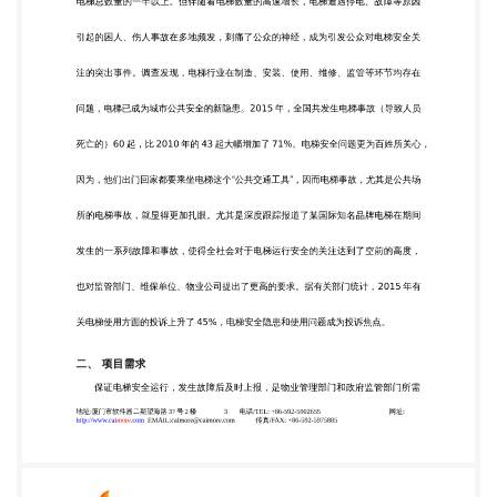
业公司提出了更高的要求。据有关部门统计，2015
年有 关电梯使用方面的投诉上升了 45%，电梯安全隐
患和使用问题成为投诉焦点。 二、 项目需求 保证电
梯安全运行，发生故障后及时上报，是物业管理部门
和政府监管部门所需 地址:厦门市软件园二期望海路
37 号 2 楼 3 电话/TEL: +86-592-5902655
http://www.caimore.com
EMAIL:caimore@caimore.com 传真/FAX: +86-592-
5975885 网址: 厦门才 茂 通 信 科 技 有 限 公 司
Xiamen Caimore Communication Technology Co,.Ltd
要的。有数据显示，导致电梯安全隐患的因素中，制
造质量占 12%，安装占 20%， 而保养和使用问题占
68%。全国各地不少电梯，既不按规每 15 天检修一
次，也很少 保养，配备专职安全人员的更是凤毛麟
角。有调查显示，公共场所 30%以上的电梯都 存在