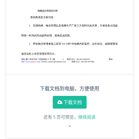
理者真正实现“24 小时”对电梯内部监控，运作状态、
故障报警等 信息实时上传至管理应用后台。 地址:厦
门市软件园二期望海路 37 号 2 楼 5 电话/TEL: +86-
592-5902655 http://www.caimore.com
EMAIL:caimore@caimore.com 传真/FAX: +86-592-
5975885 网址: 厦门才 茂 通 信 科 技 有 限 公 司
Xiamen Caimore Communication Technology Co,.Ltd
3、实现对分散式布局的各类电梯进行集中化管理，
实时掌握电梯运行状况，降 低人员巡逻成本，提高物
下载文档到电脑，方便使用
业管理的服务质量和效益。 4、可靠的后台数据报表
为物业管理提供决策依据，提高电梯各种保养修复的
下载文档
跟 进进度，降低物业管理的运营成本，以及安全事项
还有
5
页可预览，
继续阅读
的预防。 5、站点视频监控、图像抓拍，查看各电梯
点抓拍图片，对不法人员行为进行拍 照，保证居民生
活不受破坏，以备随时取证。 6、2G/3G/4G 无线路