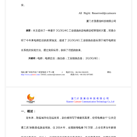
量也急速增加。仅 2014 年，全国新增电梯 70 万部，
占全世界当年新增 电梯总数量的一半以上。但伴随着
电梯数量的高速增长，电梯遭遇停电、故障等原因 引
起的困人、伤人事故在多地频发，刺痛了公众的神
经，成为引发公众对电梯安全关 注的突出事件。调查
发现，电梯行业在制造、安装、使用、维修、监管等
环节均存在 问题，电梯已成为城市公共安全的新隐
患。2015 年，全国共发生电梯事故（导致人员 死亡
的）60 起，比 2010 年的 43 起大幅增加了 71%。电
梯安全问题更为百姓所关心， 因为，他们出门回家都
要乘坐电梯这个“公共交通工具”，因而电梯事故，尤
其是公共场 所的电梯事故，就显得更加扎眼。尤其是
深度跟踪报道了某国际知名品牌电梯在期间 发生的一
系列故障和事故，使得全社会对于电梯运行安全的关
注达到了空前的高度， 也对监管部门、维保单位、物