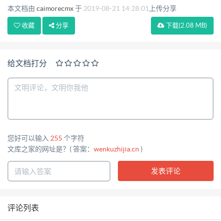
本文档由
caimorecmx
于
2019-08-21 14:28:01
上传分享
由器使用无线联网方式，不受布线问题的困扰，受现
收藏
分享
下载
(2.08 MB)
场环 境因素影响较小，只要有手机信号的地方都可以
正常联网，安装简便灵活；2G/3G/4G 无线路由器通
过简单的页面配置，无线路由器自动拨号联网主动发
给文档打分
送连接请求，无线 路由器可快速的接入到路由器管理
平台。 四、核心产品 才茂 3G/4G 工业级无线路由
器，通过 3G/4G 网络，将遍布各地的电梯设备实现
安全、稳定、可靠组网，组网规模大、部署距离不受
限制、建设工期短，预算初投资 小，为跨区域大数据
您好可以输入
255
个字符
管理提供技术保障。 地址:厦门市软件园二期望海路
文库之家的网址是？( 答案：
wenkuzhijia.cn
)
37 号 2 楼 6 电话/TEL: +86-592-5902655
http://www.caimore.com
EMAIL:caimore@caimore.com 传真/FAX: +86-592-
5975885 网址: 厦门才 茂 通 信 科 技 有 限 公 司
评论列表