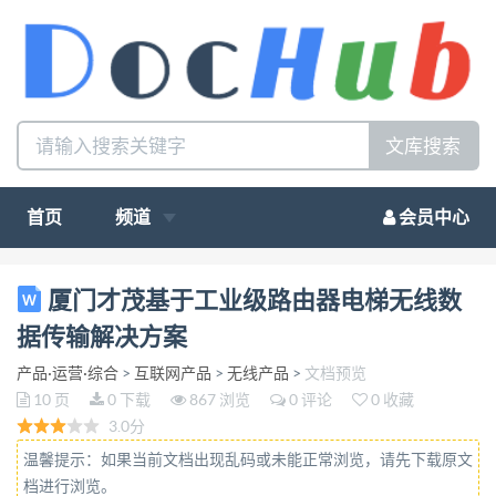
文库搜索
首页
频道
会员中心
厦门才 茂 通 信 科 技 有 限 公 司 Xiamen Caimore
厦门才茂基于工业级路由器电梯无线数
Communication Technology Co,.Ltd 厦门才茂基于工
据传输解决方案
业级路由器电梯无线数据传输解决方案 厦门才茂通信
产品·运营·综合
>
互联网产品
>
无线产品
>
文档预览
科技有限公司 厦门市软件园二期望海路37号楼2层 电
10 页
0 下载
867 浏览
0 评论
0 收藏
话：0592-5902656 传真：0592-5975885 邮政编码：
3.0分
361009 网址：www.caimore.com
温馨提示：如果当前文档出现乱码或未能正常浏览，请先下载原文
Email:caimore@caimore.com  版权所有 2003-2016 -
档进行浏览。