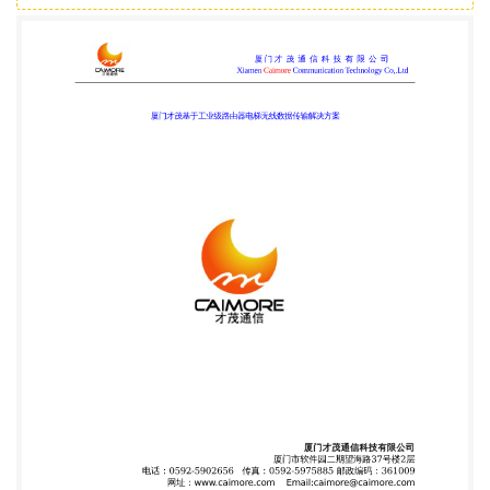
---才茂通信 通畅天下 ---- 方案声明 地址:厦门市软件
园二期望海路 37 号 2 楼 1 电话/TEL: +86-592-
5902655 http://www.caimore.com
EMAIL:caimore@caimore.com 传真/FAX: +86-592-
5975885 网址: 厦门才 茂 通 信 科 技 有 限 公 司
Xiamen Caimore Communication Technology Co,.Ltd
版权声明： 本方案包含的所有内容均受版权法的保
护，未经厦门才茂通信科技有限公司的书 面授权，任
何组织和个人不得以任何形式或手段对整个方案和部
分内容进行复制和转载， 并不得以任何形式传播。
商标声明： Caimore 和其他才茂商标均为厦门才茂通
信科技有限公司的商标。本文档提及的其 他所有商标
或注册商标，由各自的所有人拥有。 注意 由于产品
版本升级或其他原因，本文档内容会不定期进行更
新。除非另有约定， 本文档仅作为使用指导，本文档