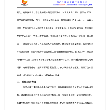
“带病上岗”、“带伤工作”的现象。类似问题大量存
在，给电梯运行安全埋下重大隐 患，一旦发生安全事
故，人员伤亡几乎在所难免。随着城市化迅猛发展，
居住楼和写 字楼建筑高度，使得电梯这个“公共交通
工具”的数量也急速增加。仅 2013 年，全国新 增电梯
60 万部，占全世界当年新增电梯总数量的一半以
上。但伴随着电梯数量的高速 增长，电梯遭遇停电、
故障等原因引起的困人、伤人事故在多地频发，刺痛
了公众的 神经，成为引发公众对电梯安全关注的突出
事件。 三、系统设计方案 厦门才茂工业级路由器电
梯监控系统，根据电梯应用特点及市场反映的热点问
题。设计解决电梯运行中无线动态状况数据上传，视
频图像传输、故障报警等应用。 有效的解决对电梯维
保缺乏有效的监督的办法，解决电梯故障困人时值班
人员脱岗问 题。 长期以来电梯主要采用总线制的报