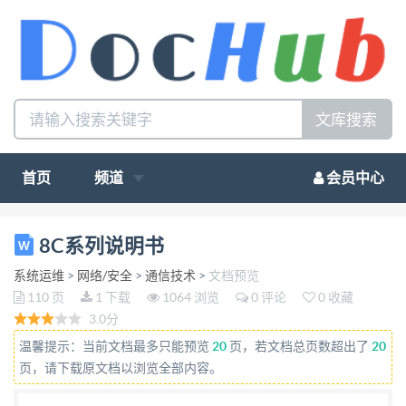
文库搜索
首页
频道
会员中心
CM520-8C 系列工 MINI2 口双卡路由 器（带 WiFi）
8C系列说明书
产品说明书 版权声明： 本使用说明书包含的所有内
系统运维
>
网络/安全
>
通信技术
>
文档预览
容均受版权法的保护，未经厦门才茂通信科技有 限公
110 页
1 下载
1064 浏览
0 评论
0 收藏
司的书面授权，任何组织和个人不得以任何形式或手
3.0分
段对整个说明书和部 分内容进行复制和转载，并不得
温馨提示：当前文档最多只能预览
20
页，若文档总页数超出了
20
以任何形式传播。 注意： 由于产品版本升级或其他
页，请下载原文档以浏览全部内容。
原因，本文档内容会不定期进行更新。除非另有约