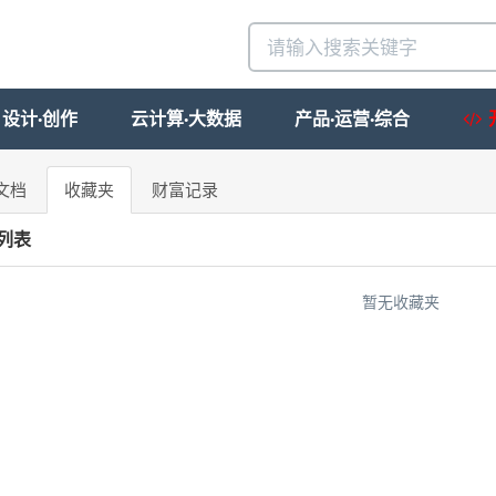
设计·创作
云计算·大数据
产品·运营·综合
文档
收藏夹
财富记录
列表
暂无收藏夹