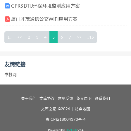
GPRS DTU环保环境监测应用方案
厦门才茂通信公交WIFI应用方案
1..
<<
2
3
4
5
6
7
>>
..15
友情链接
书栈网
关于我们
文库协议
意见反馈
免责声明
联系我们
文库之家 ©2026
|
站点地图
粤ICP备18004373号-4
Powered By
DocHub
v2.4