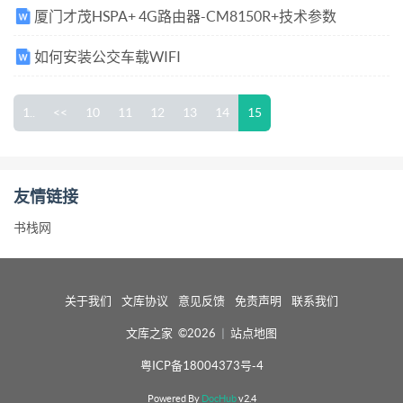
厦门才茂HSPA+ 4G路由器-CM8150R+技术参数
如何安装公交车载WIFI
1..
<<
10
11
12
13
14
15
友情链接
书栈网
关于我们
文库协议
意见反馈
免责声明
联系我们
文库之家 ©2026
|
站点地图
粤ICP备18004373号-4
Powered By
DocHub
v2.4