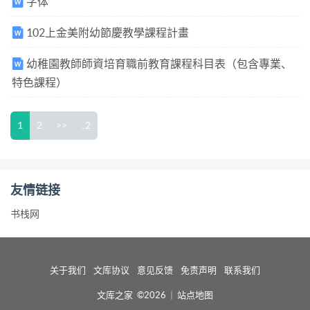
字体
102上金美附幼節慶教學課程計畫
幼稚園教師師資培育職前教育課程科目表（包含專業、
特色課程）
1
2
>>
..2
友情链接
书栈网
关于我们
文库协议
意见反馈
免责声明
联系我们
文库之家 ©2026
|
站点地图