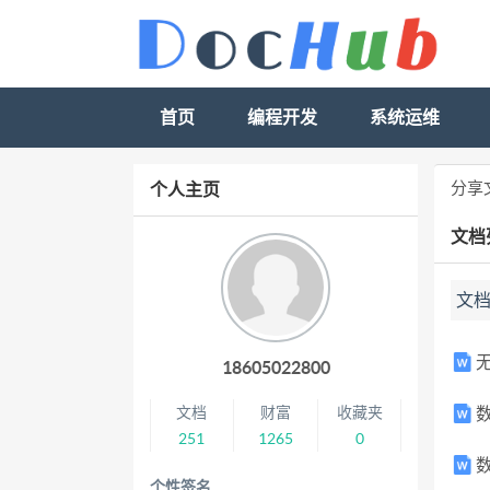
首页
编程开发
系统运维
分享
个人主页
文档
文
无
18605022800
文档
财富
收藏夹
数
251
1265
0
数
个性签名