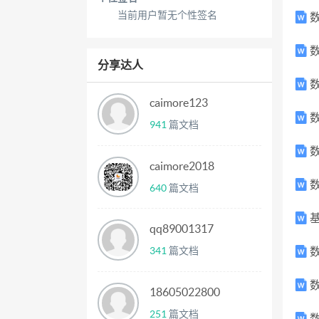
当前用户暂无个性签名
数
数
分享达人
数据
caimore123
数
941
篇文档
数
caimore2018
数
640
篇文档
基
qq89001317
341
篇文档
数
数
18605022800
251
篇文档
数