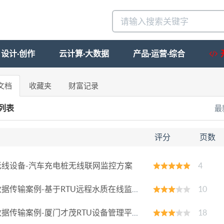
设计·创作
云计算·大数据
产品·运营·综合
文档
收藏夹
财富记录
列表
最
档
评分
页数
线设备-汽车充电桩无线联网监控方案
4
据传输案例-基于RTU远程水质在线监测系统
10
据传输案例-厦门才茂RTU设备管理平台说明书v1.3
18