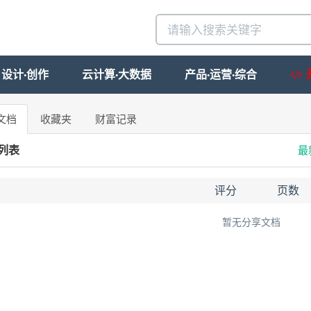
设计·创作
云计算·大数据
产品·运营·综合
文档
收藏夹
财富记录
列表
最
档
评分
页数
暂无分享文档