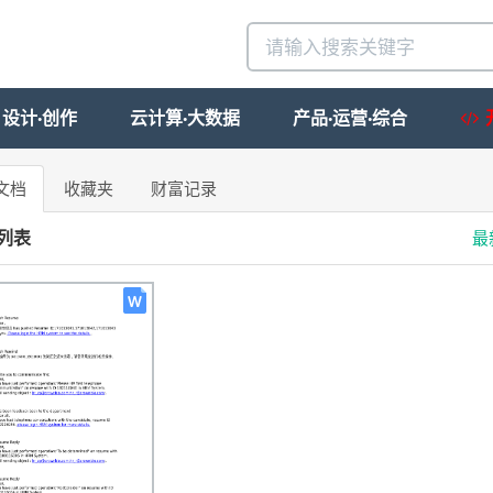
设计·创作
云计算·大数据
产品·运营·综合
文档
收藏夹
财富记录
列表
最