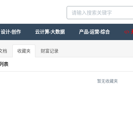
设计·创作
云计算·大数据
产品·运营·综合
文档
收藏夹
财富记录
列表
暂无收藏夹