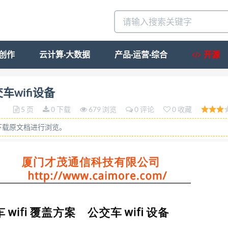
·创作
云计算·大数据
产品·运营·综合
开源
e.com/ 公交车 wifi 公交车 wifi 覆盖方案 公交车 wif
车wifi设备
.5 亿。智能终端的全面普及和移动互联网的发展带来 Wi-F
5 页
0 下载
679 浏览
0 评论
0 收藏
通信科技有限公司(以下简称“才茂”)结合 4G 移动通信与 
下载原文档进行浏览。
电专为车载环境研发设计的 Wi-Fi 车载多媒体终端，乘客
、资 讯、游戏等多媒体娱乐资讯节目。车载终端与宏电
信息收集，广告点 击统计分析等功能，为车辆运营商和广告
 4G wifi 广告推送系 统将为客户带来公共安防+娱
3G/4G 无线上网接入 系统支持 3G/4G 无线接
aimore.com/ 时间任意地点无缝接入网络。 ◆Wi-Fi
 热点接入车载设备，免流量上网。 ◆离线“云”本地存储功能