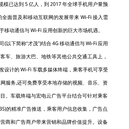
资讯服务。 ◆SD、SSD、硬盘存储 系统支持 SD
 ◆车载工业级可靠品质 专利硬盘防震技术，工业级可靠
成存储在终端设备中，可更方便的部署，支 持车载、
广告推送、上网行为管理 系统支持才茂云广告平台，可
上网行为，提供精准投放广告 的用户行为分析数据等。 ◆
新、USB 更新;同 厦门才茂通信科技有限公司 http://ww
部署 所有在网终端设备，更新方便，管理容易。 ◆视
功能，支 持设备接入云平台实现远程管理、升级维护等功
4G 网络覆 盖程度较为完善，可以实现较好的 Wi-Fi 接
门才茂通信科技有限公司 http://www.caimore.c
动、快速地在 3G/4G 网络中实现无缝切换，保障乘客
吸引乘客的兴趣，并形成良好的体验感，而车载监控方面的
http://www.caimore.com/ 不少企业/单
会等集体活动，在企业车队上安装 Wi-Fi 车载多媒体
讯、企业文化等媒体信息通过车载本地存储方 式与员工