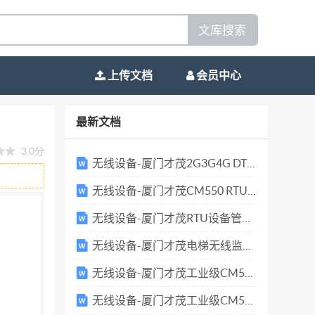
文库搜索
上传文档
会员中心
i 设备 2014 年中国智能手机用户规模已达到 5 亿人，
最新文档
i 接入需 求迅速膨胀的同时，也带来基于移动通信
3.0分
Wi-Fi 应用 市场需求，在公交车或者长途客车、
无线设备-厦门才茂2G3G4G DTU无线数传终端技术参数V1.2
手机可享受 设备提供的 4G 转 Wi-Fi 接入
无线设备-厦门才茂CM550 RTU产品使用说明书v1.3
云广告平台结合可针对乘客 手机实现基于地理
无线设备-厦门才茂RTU设备管理平台说明书v1.3
商户带来营销和品牌价值提升。设备 还支持车
乐休闲+移动传媒营销三合一的整合价值，为广大
无线设备-厦门才茂电梯无线监控方案
入，网络支持移动电信联通三大运营商，可在任意
无线设备-厦门才茂工业级CM520-8A系列技术参数
 热点接入 系统支持 Wi-Fi 接入，支持智能手
无线设备-厦门才茂工业级CM520-8B系列技术参数
 移动终端设备接入车载 Wi-Fi 多媒体终