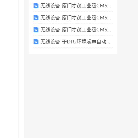
、SSD、硬盘等本地存储方案，视频服务节目
无线设备-厦门才茂工业级CM520-8V系列技术参数
设计，彻底解决硬盘数据丢失问题。 ◆部署方
无线设备-厦门才茂工业级CM520-82系列技术参数
公共场所等有需求的地方，结合宏电云广告平
无线设备-厦门才茂工业级CM520-86系列技术参数
实现计时计费、远程管理设备，控制接入用
Wi-Fi 、FTP、USB 更新 系统支持
无线设备-于DTU环境噪声自动监测系统方案
w.caimore.com/ 时支持才茂公司云广告平台
频监控、云平台管理 系统支持视频监控、
能，节约人工运维成本。 在公交车上安装才茂
入体验，同时终端本地存储的娱乐节 目、广告推送和
om/ 在长途/旅游大巴上安装才茂 Wi-Fi 车载
的上网接入 不受影响，同时因为长途出行/旅游
完整功能模块则为 运营单位和监管部门提供了
位随着规模的扩大和人员的增长，配备了一定数量的自有
终端，即便于员工在上下班过程中可以免流量接入
分享，更进一步提升系统客户使用价值。