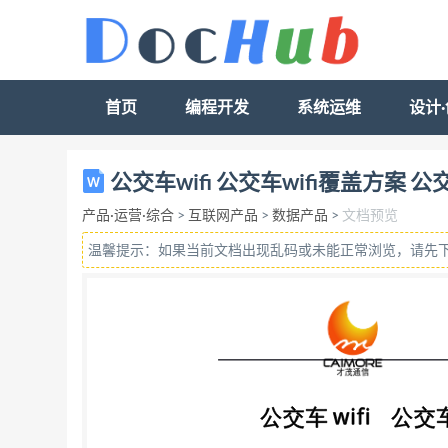
首页
编程开发
系统运维
设计
厦门才茂通信科技有限公司 http://www.caimor
公交车wifi 公交车wifi覆盖方案 公交
到 2017 年全球手机用户量预 计增长至 45
产品·运营·综合
>
互联网产品
>
数据产品
>
文档预览
与 Wi-Fi 应用创新的巨大市场机遇。 厦门才茂
温馨提示：如果当前文档出现乱码或未能正常浏览，请先
旅游大巴、地铁等其他公共交通工具上， 通过安装宏
上网服务,还可免费享受本地存储的视频、音乐
位置服务(LBS)的精准广告推送，乘客用户
载视频监控、车辆定位等车辆监管功能。才茂公交
民众带来移动互联网时代下信息全新体验! ◆
厦门才茂通信科技有限公司 http://www.c
机、PAD、笔记本等移动终端通过 Wi-Fi