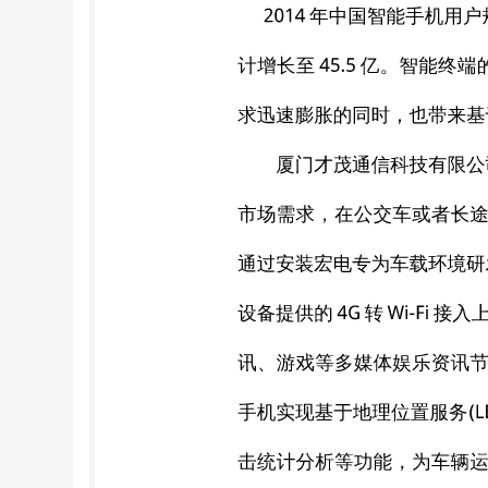
端享受设备存储的视频、音乐、资讯、 游戏等
支持 128G 存储 空间(支持扩容)。
便、构架简单 系统将移动互联网传媒服务集
台，架构更简单，运营 更便利。 ◆精准
户的上网流量与时间，上网行为管理统计用户的
本地内容更新，包括有本地 Wi-Fi 更新、FTP 更
实现节目内容远程更新，平台支持一站式统一
GPS/北斗定位、延迟开关机等车辆运营监管
Wi-Fi 车载多媒体终端，城市范围无线 3G/
车辆安全监控等方面功能亦都可以达到较好的效果。 厦
多媒体终端，设备能随着网络覆盖 情况的变化自
的特性，本地存储娱乐节目的功能将能大大 
可靠的安全运营保障。 厦门才茂通信科技有限公司 
班车 用于接送员工上下班以及相关的旅游、聚
网络、及时 处理公务，又可以将企业相关资