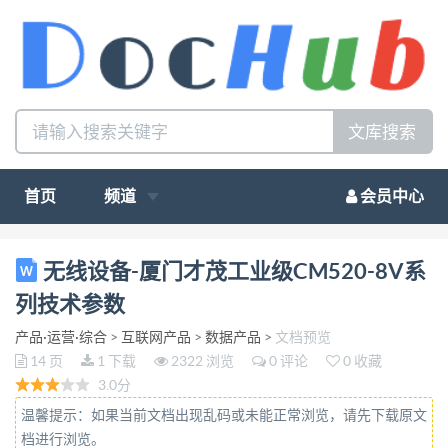
文库搜索
首页
频道
会员中心
厦 门 才 茂 通 信 科 技 有 限 公 司 Xiamen Caimore
无线设备-厦门才茂工业级CM520-8V系
Communication Technology Co,.Ltd 通信设备-厦门才
列技术参数
茂工业级 CM520-8V 系列（车载 WIFI） 网关技术参
产品·运营·综合
>
互联网产品
>
数据产品
>
文档预览
数 一、产品简介 工业级 2G、3G/4G WIFI 无线网
14 页
1 下载
2322 浏览
0 评论
0 收藏
关，是一款 带无线局域网 WIFI，TF 卡，1 个 WAN
3.0分
口，4 个以 太网口 RJ45 接口，工业级设计的无线网
温馨提示：如果当前文档出现乱码或未能正常浏览，请先下载原文
关。设备应 用于中小企业上网，家庭上网以及工业设
档进行浏览。