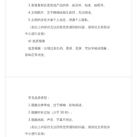
常见错误： 1.标题笼统或无关：文档&视频标题、简
介应能概括文档&视 频内容所包含的主题，避免过于
笼统，或与内容无关联。 2.文档&视频标题、简介中
不得含有推广（行为）信息，如 网址、QQ、手机号
码等。 3.答案类文档须有明确的标题，指明对应题
目，不能笼统概 括。 （若以上内容仍无法回答您所
遇到的问题，请前往文库投诉 中心进行反馈） f) 文档
&视频中包含不良信息 包含中国法律、法规、规
章、条例以及任何具有法律效力之 规范所限制或禁止
的内容。 （若以上内容仍无法回答您所遇到的问题，
请前往文库投诉 中心进行反馈）  2、下载文档 1）
如何下载文档 对于您想要保存到自己电脑上的文档，
您可以选择下载文档， 点击文档阅读器右下方的“下
载”按钮，即可下载文档。