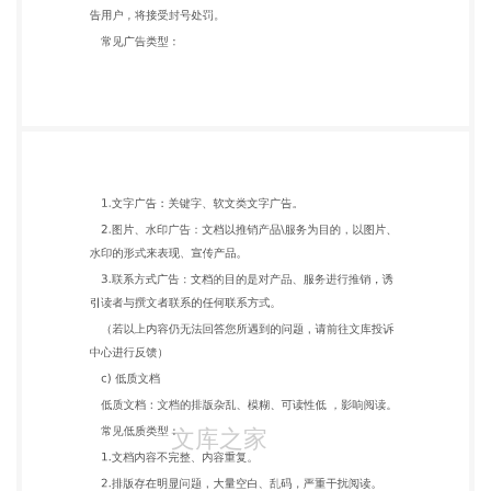
质文档：文档的排版杂乱、模糊、可读性低 ，影响阅
读。 常见低质类型： 1.文档内容不完整、内容重复。
2.排版存在明显问题，大量空白、乱码，严重干扰阅
读。 3.直接复制百度其他产品内容，如百科、知道、
贴吧等。 4.文档图片、文字模糊或相互遮挡，无法阅
读。 5.文档内含有大量个人信息，泄露个人隐私。
（若以上内容仍无法回答您所遇到的问题，请前往文
库投诉 中心进行反馈） d) 低质视频 低质视频：出现
过多乱码、黑屏、花屏、空白等错误现象， 影响正常
浏览。 常见低质类型： 1.视频分辨率低，过于模
糊，影响阅读。 2.视频时长过短（少于 30 秒）。 3.
视频画面、声音、字幕不同步。 （若以上内容仍无法
回答您所遇到的问题，请前往文库投诉 中心进行反
馈） e) 文档&视频标题、简介不合规范 文档标题、简
介：简明扼要介绍文档&视频所包含的主要的 内容。