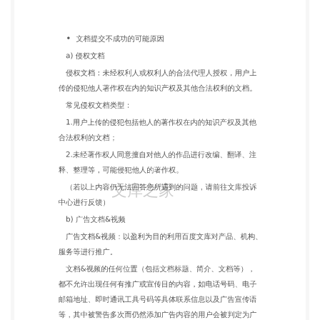
以上内容仍无法回答您所遇到的问题，请前往文库投
诉 中心进行反馈） b) 广告文档&视频 广告文档&视
频：以盈利为目的利用百度文库对产品、机构、 服务
等进行推广。 文档&视频的任何位置（包括文档标
题、简介、文档等）， 都不允许出现任何有推广或宣
传目的内容，如电话号码、电子 邮箱地址、即时通讯
工具号码等具体联系信息以及广告宣传语 等，其中被
警告多次而仍然添加广告内容的用户会被判定为广 告
用户，将接受封号处罚。 常见广告类型： 1.文字广
告：关键字、软文类文字广告。 2.图片、水印广告：
文档以推销产品\服务为目的，以图片、 水印的形式
来表现、宣传产品。 3.联系方式广告：文档的目的是
对产品、服务进行推销，诱 引读者与撰文者联系的任
何联系方式。 （若以上内容仍无法回答您所遇到的问
题，请前往文库投诉 中心进行反馈） c) 低质文档 低