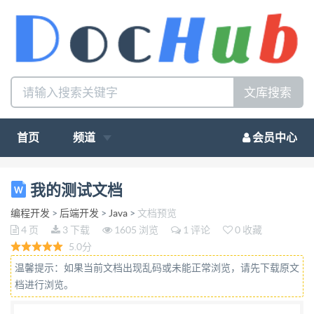
文库搜索
首页
频道
会员中心
 文档提交不成功的可能原因 a) 侵权文档 侵权文档：
我的测试文档
未经权利人或权利人的合法代理人授权，用户上 传的
编程开发
>
后端开发
>
Java
>
文档预览
侵犯他人著作权在内的知识产权及其他合法权利的文
4 页
3 下载
1605 浏览
1 评论
0 收藏
档。 常见侵权文档类型： 1.用户上传的侵犯包括他人
5.0分
的著作权在内的知识产权及其他 合法权利的文档； 2.
温馨提示：如果当前文档出现乱码或未能正常浏览，请先下载原文
未经著作权人同意擅自对他人的作品进行改编、翻
档进行浏览。
译、注 释、整理等，可能侵犯他人的著作权。 （若