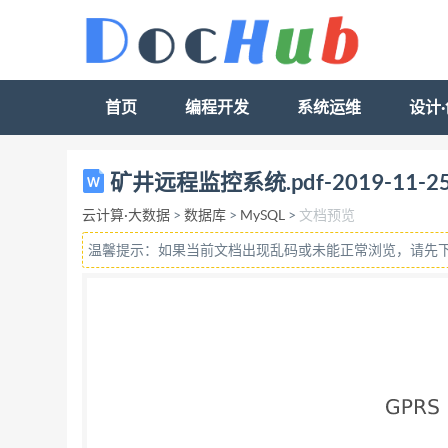
首页
编程开发
系统运维
设计
GPRS RTU 矿井远程监控系统 目前，煤
矿井远程监控系统.pdf-2019-11-25-
60 多万平方公里，占国土面积的 6%。 我
云计算·大数据
>
数据库
>
MySQL
>
文档预览
等地下大型矿井的安全监测成为了矿井安全监测系
温馨提示：如果当前文档出现乱码或未能正常浏览，请先
线 路，基于 GPRS 网络的 GPRS RTU 
业务(General Packet Radio Ser
每个用户可同时占用多个无线信道，同一无线信道
数传终端 DTU 实现数 据传输的，技术优势主要
传输速率高，最高可达到 171 kbit／s，目前
似于一种无线的 专线网络； 3)以流量收费，在没有
登陆，无需进行长时间的拨号来建立网络连接。