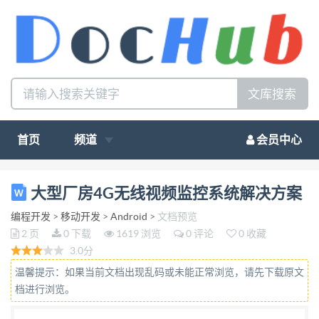
文库搜索
首页
频道
会员中心
大型厂房 4G 无线视频监控系统解决方案 客户的一个
大型厂房4G无线视频监控系统解决方案
大型工厂需要安装监控系统，由于工厂的面积过大，
编程开发
>
移动开发
>
Android
>
文档预览
而且建筑物分布复杂， 所 需监控的区域也较为凌
2 页
0 下载
1619 浏览
0 评论
0 收藏
乱，对传统需要布线的监控系统增加了不少施工的难
3.0分
度。客户向我司提 供了一份关于监控系统的构思，我
温馨提示：如果当前文档出现乱码或未能正常浏览，请先下载原文
们根据该厂房的建筑分布设置了一份合理的无线监控
档进行浏览。
系统解决 方案，并得到了客户的认可。 无线监控系