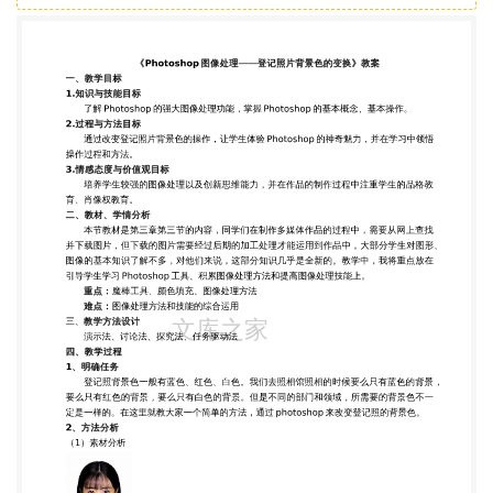
作品的制作过程中注重学生的品格教 育、肖像权教
育。 二、教材、学情分析 本节教材是第三章第三节
的内容，同学们在制作多媒体作品的过程中，需要从
网上查找 并下载图片，但下载的图片需要经过后期的
加工处理才能运用到作品中，大部分学生对图形、 图
像的基本知识了解不多，对他们来说，这部分知识几
乎是全新的。教学中，我将重点放在 引导学生学习
Photoshop 工具、积累图像处理方法和提高图像处理
技能上。 重点：魔棒工具、颜色填充、图像处理方法
难点：图像处理方法和技能的综合运用 三、教学方法
设计 演示法、讨论法、探究法、任务驱动法 四、教
学过程 1、明确任务 登记照背景色一般有蓝色、红
色、白色。我们去照相馆照相的时候要么只有蓝色的
背景， 要么只有红色的背景，要么只有白色的背景。
但是不同的部门和领域，所需要的背景色不一 定是一