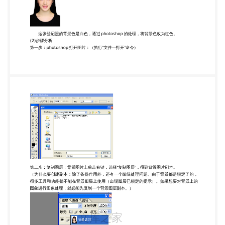
样的。在这里就教大家一个简单的方法，通过
photoshop 来改变登记照的背景色。 2、方法分析
（1）素材分析 这张登记照的背景色是白色，通过
photoshop 的处理，将背景色改为红色。 (2)步骤分析
第一步：photoshop 打开图片：（执行“文件—打开”
命令） 第二步：复制图层：背景图片上单击右键，
选择“复制图层”，得到背景图片副本。 （为什么要创
建副本：除了备份作用外，还有一个编辑处理问题。
由于背景都是锁定了的， 很多工具和功能都不能在背
景图层上使用（出现图层已锁定的提示）。如果想要
对背景上的 图象进行图象处理，就必须先复制一个背
景图层副本。） 第三步：选择背景色：运用魔棒工
具，确定选区 第四步：填充颜色（在菜单栏点击编
辑——填充——选择红色，点击确定。） 第五步：
去掉蚂蚁线（选择——取消选择命令，或 ctrl+d） 第