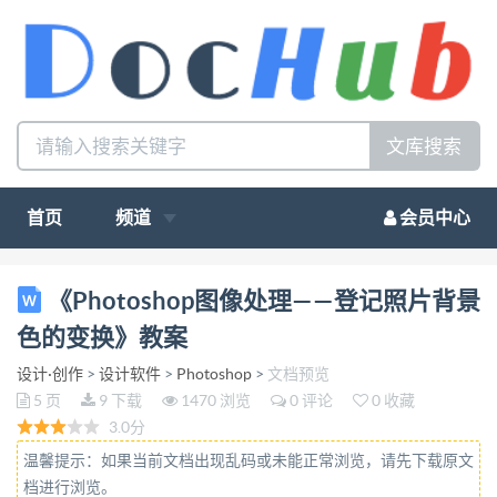
文库搜索
首页
频道
会员中心
《Photoshop 图像处理——登记照片背景色的变换》
《Photoshop图像处理——登记照片背景
教案 一、教学目标 1.知识与技能目标 了解 Photoshop
色的变换》教案
的强大图像处理功能，掌握 Photoshop 的基本概念、
设计·创作
>
设计软件
>
Photoshop
>
文档预览
基本操作。 2.过程与方法目标 通过改变登记照片背景
5 页
9 下载
1470 浏览
0 评论
0 收藏
色的操作，让学生体验 Photoshop 的神奇魅力，并在
3.0分
学习中领悟 操作过程和方法。 3.情感态度与价值观目
温馨提示：如果当前文档出现乱码或未能正常浏览，请先下载原文
标 培养学生较强的图像处理以及创新思维能力，并在
档进行浏览。