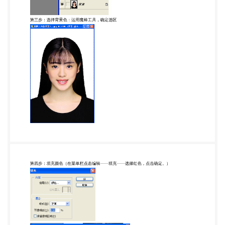
六步：保存图片（文件——存储为，选择 JPEG 格
式，选择图片品质） 3、学生练习 （1）学生从教师
机上获取练习素材 （2）学生根据所给指示进行练习
（3）教师根据学生情况进行个别辅导 （4）学生提
交练习作品 4、学生自主练习 自己选择一张待处理
的照片，进行背景色的变换。 问题：头发边缘有背景
色毛边，采用“仿制图章工具”进行处理。 5、知识拓
展 （1）照片亮度的调整 （2）人物面部的修饰 五、
课堂小结 （1）照片的背景色最好要和照片上人物衣
服的颜色反差很大，不然在使用魔术棒工具的时候 不
容易选择。 （2）在作品制作的过程中要尊重肖像
权。