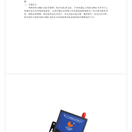
策，增加管理力度。 目前，省环保监测站与各采集点
之间的数据通信主要采用手工抄录或 PSTN 电话线传
输。采用电话线传输数据时，由于每次拨号都需要等
待，速度慢，而且费用也较高。同时， 由于各监控点
分布范围广、数量多、距离远，个别点还地处偏僻，
因此需申请很多电话线， 而且有些监控点有线线路难
以到达。 而 GPRS 数据传输具有速度快、分布范围
广、使用费用低的特点，其传输速度理论上最 高可达
171.2kb/s，实际平均数速度可达 30kb/s 字节/秒。与
有线通讯方式相比，采用 GPRS 无线通信方式则显得
非常灵活，它具有组网灵活、扩展容易、运行费用低
投，维护简单、性 价比高等优点因此，目前正考虑采
用 GPRS 无线传输方式解决污染源监测数据的实时传
输问 题。 二、方案优点 中国移动 GPRS 系统可提供
广域的无线 IP 连接。在移动通信公司的 GPRS 业务平