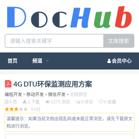
文库搜索
首页
频道
会员中心
基于 GPRS DTU 环保监测应用方案 环境监测部门作
4G DTU环保监测应用方案
为国家环境保护系统的技术部门，是环境管理工作的
编程开发
>
移动开发
>
微信开发
>
文档预览
重要基础。随着市 民环境意识的增强，越来越多的人
6 页
1 下载
1275 浏览
0 评论
0 收藏
开始关心所处环境质量的好坏，要求环境保护工作透
3.0分
明化； 上级主管部门也需要数量大、种类发多、更新
温馨提示：如果当前文档出现乱码或未能正常浏览，请先下载原文
快的信息。所有这一切，给环境监测部门提出 了一个
档进行浏览。
应引起重视的问题：如何建立起实用性强、覆盖面