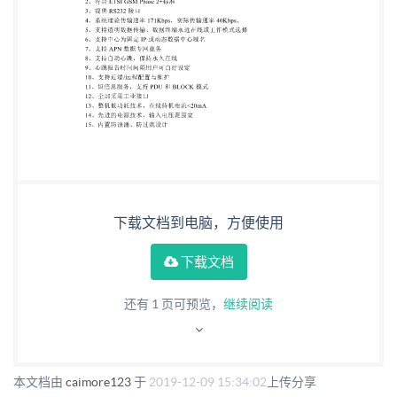
右，比传统数传电台小得多。因此 GPRS 传输方式非
常适 合在野外使用太阳能供电或蓄电池供电的场合下
使用。 3、解决方案介绍 由于 GPRS 通信是基于 IP 地
址的数据分组通信网络，因此监测中心计算机需要一
个固 定的 IP 地址或固定的域名，各个数据采集点采
用 GPRS 模块通过 IP 地址或域名来访问该主 机，从
而进行数据通信。 （一）系统组成 (1)、环保信息采
集点： 现场监控点通过环保数据采集器自动采集污染
下载文档到电脑，方便使用
源信息，通过 RS232 或 RS485 接口与 GPRS DTU 终
端相连，环保数据采集器采集到的数据通过 GPRS 数
下载文档
据传输终端的内置嵌入 式处理器对数据进行处理、协
还有
1
页可预览，
继续阅读
议封装后发送到 GPRS 无线网络。 (2)、监控中心：
a）公网接入方案 服务器采用公网方式接入
Internet，如 ADSL 拨号/电信专线宽带上网等，申请
本文档由
caimore123
于
2019-12-09 15:34:02
上传分享
公网固定 IP 地址；可以实现中小容量的数据采集