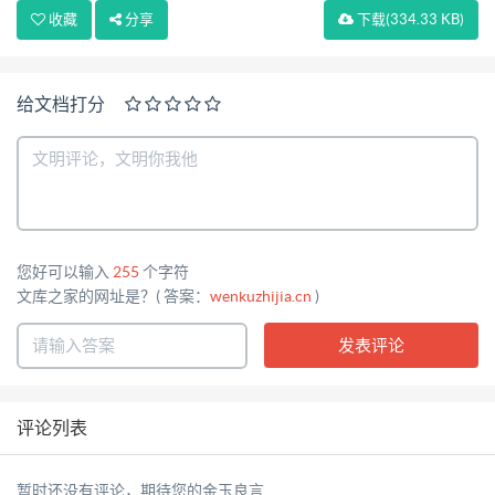
收藏
分享
下载
(334.33 KB)
应用。 b）专网接入方案 服务器采用省移动通信公司
提供的 DDN 专线, 申请配置固定 IP 地址，与 GPRS 网
络相 连。由于 DDN 专线可提供较高的带宽，当环保
给文档打分
信息采集点数量增加，中心不用扩容即可满 足需求，
可实现大容量数据采集应用。 监控中心 RADIUS 服务
器接受到 GPRS 网络传来的数据后先进行 AAA 认证，
后传送到 监控中心计算机主机，通过系统软件对数据
进行还原显示，并进行数据处理，这样进一步增 强了
您好可以输入
255
个字符
系统数据通信安全性能。 3、GPRS/GSM 移动数据传
文库之家的网址是？( 答案：
wenkuzhijia.cn
)
输网络： 现场监控点采集的数据经 GPRS/GSM 网络
空中接口功能模块同时对数据进行解码处 理，转换成
在公网数据传送的格式，通过中国移动的 GPRS 无线
评论列表
数据网络进行传输，最终传 送到监控中心 IP 地址。
（二）系统方案 各监控点使用 GPRS DTU 透明数据
暂时还没有评论，期待您的金玉良言