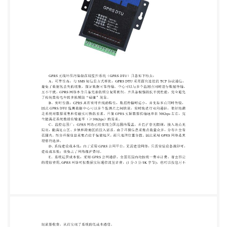
台上 构建环保信息采集传输系统，实现环保信息采集
点的无线数据传输具有可充分利用现有网 络，缩短建
设周期，降低建设成本的优点，而且设备安装方便、
维护简单。经过比较分析， 我们选择中国移动的
GPRS 系统作为环保信息采集传输系统的数据通信平
台。 GPRS 无线环保污染源在线监控系统（GPRS
DTU）具备如下特点： A、可靠性高：与 SMS 短信
息方式相比，GPRS DTU 采用面向连接的 TCP 协议通
信， 避免了数据包丢失的现象，保证数据可靠传输。
中心可以与多个监测点同时进行数据传输， 互不干
扰。GPRS 网络本身具备完善的频分复用机制，并具
备极强的抗干扰性能，完全避免 了传统数传电台的多
机频段“碰撞”现象。 B、实时性强：GPRS 具有实时
在线的特性，数据传输时延小，并支持多点同时传
输， 因此 GPRS DTU 监测数据中心可以多个监测点