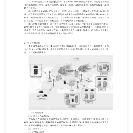
之间快速，实时地进行双向通信，很好地满 足系统对
数据采集和传输实时性的要求。目前 GPRS 实际数据
传输速率在 30Kbps 左右，完 全能满足系统数据传输
速率（≥10Kbps）的需求。 C、监控范围广：GPRS
网络已经实现全国范围内覆盖，并且扩容无限制，接
入地点无 限制，能满足山区、乡镇和跨地区的接入需
求。由于环保信息采集点数量众多，分布在全省 范围
内，部分环保信息采集点位于偏僻地区，而且地理位
置分散。因此采用 GPRS 网络是其 理想的选择。 D、
系统建设成本低：由于采用 GPRS 公网平台，无需建
设网络，只需安装设备就即可， 建设成本低；也免去
了网络维护费用。 E、系统运营成本低：采用 GPRS
公网通信，全国范围内均按统一费率计费，省去昂贵
的漫游费用, GPRS 网络可按数据实际通信流量计费，
(1 分-3 分/1K 字节)，也可以按包月不 限流量收