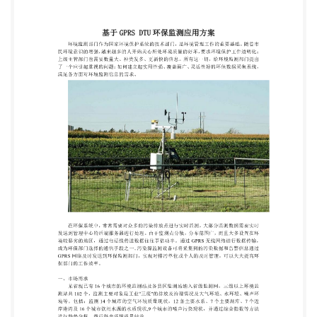
广、灵活性好的环保数据采集系统， 满足各方面对环
境监测信息的需求。 在环保系统中，常常需要对众多
的污染排放点进行实时监测，大部分监测数据需要实
时 发送到管理中心的后端服务器进行处理。由于监测
点分散，分布范围广，而且大多设置在环 境较恶劣的
地区，通过电话线传送数据往往事倍功半。通过
GPRS 无线网络进行数据传输， 成为环保部门选择的
通信手段之一。污染源监测设备可将采集到的污染数
据和告警信息通过 GPRS 网络及时发送到环保监测部
门，实现对排污单位或个人的及时管理，可以大大提
高环 保部门的工作效率。 一、市场需求 某省现已有
16 个城市的环境监测站及各县区监测站纳入省级监
测网，三级以上环境监 测站共 102 个，监测主要对象
是工业"三废"的排放及治理情况及大气环境、水环
境、噪声环 境等。包括：监测 14 个城市的空气环境