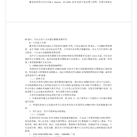
费，从而实现了系统的低成本通信。 F、可对各监测
点仪器设备进行控制：通过 GPRS DTU 数据监控中
心，可实现对现场设 备的远程控制，例如：远程开关
控制，远程复位控制，远程状态查询，远程参数配
置，远程 固件升级等。 G、系统的传输容量，扩容性
能好：环保中心站要和每一个环保信息采集点实现实
时连 接。由于环保信息采集点数量众多，系统要求能
满足突发性数据传输的需要，而 GPRS 技术 能很好地
满足传输突发性数据的需要；由于系统采用成熟的
TCP/IP 通信架构，具备良好的 扩展性能，一个监控
中心可轻松支持几千个现场采集点的通信接入。 H、
GPRS 传输功耗小，适合野外供电环境：虽然与远在
千里的数据中心进行双向通信， GPRS 数传设备在工
作时却只需与附近的移动基站通信即可,其整体功耗与
一台普通 GSM 手 机相当, 平均功耗仅为 200 毫瓦左