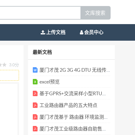
文库搜索
上传文档
会员中心
的，只需要找到：
最新文档
的网站即可。需要注意的是这个文件是系统隐藏的， 要
3.0分
--开始--运行在运行框中输入：
厦门才茂 2G 3G 4G DTU 无线传输终端使用说明书-V4.7
设置屏蔽网站的文件了，我们只需要按照以下格式输入需
excel预览
。这个就是屏蔽的网站，请按 照如上图中所写的对
基于GPRS+交流采样小型RTU的配电变压器监控方案
.0.1+需要屏蔽的网址”，也可以写为
.0 是错误的IP 地址。 所以，当浏览器解读这些网址的
工业路由器产品的五大特点
件”选择“保存”即可。有时会有杀毒软件 弹出
厦门才茂基于 路由器 环境监测数据传输应用方案
己做的。设置完成之后大家即可输入屏蔽掉的网站是
厦门才茂工业级路由器自助售货机无线数据传输应用方案
设置 使用路由器屏蔽网站相对比较麻烦，可以