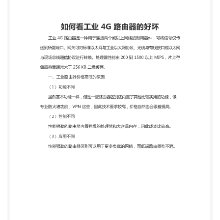
样，但是一些路由器区别还内置了其他比较实用的功
能，像 专业防火墙功能、VPN 这些，因此技术要求
较高，价格自然也会跟着提高。 （2） 性能不同 性能
强劲的路由器内置强悍的处理器和大容量内存，因此
成本比较高。 （3） 应用不同 性能强劲的路由器区别
可以用于更多负载的网络，而低端路由器吃不消。
二、决定工业路由器档次的指标 （1） 处理器和内存
很大程度决定工业路由器性能，还有一种区分方法就
是 负载能力，也叫带机数量。 带机数量并不是一个
标准化的数据量，它要根据实际的使用情况来衡量，
例 如网吧里所有人都在埋头上网聊天、游戏，而且几
乎所有数据都通过路由器区别 WAN 口，所以负载很
重;但如果是一个企业网，大部分人都在忙着搞设
计、写报告、 做计划，同一时间只有小部分人在用网
络，而且大部分数据都是在企业网内部流动， 所以路