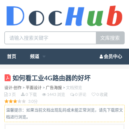
文库搜索
首页
频道
会员中心
如何看工业 4G 路由器的好坏 工业 4G 路由器是一种
如何看工业4G路由器的好坏
用于连接两个或以上网络的耐用器件，可将信号仅传
设计·创作
>
平面设计
>
广告海报
>
文档预览
送到所需端口。网关可对标准以太网与工业以太网协
3 页
0 下载
1443 浏览
0 评论
0 收藏
议、无线与有线接口或以太网 与现场总线通信协议进
3.0分
行转换。处理器性能由 200 到 1500 以上 MIPS，片上
温馨提示：如果当前文档出现乱码或未能正常浏览，请先下载原文
存 储器容量通常大于 256 KB 二级缓存。 一、工业路
档进行浏览。
由器价格高低的原因 （1） 功能不同 虽然基本功能一