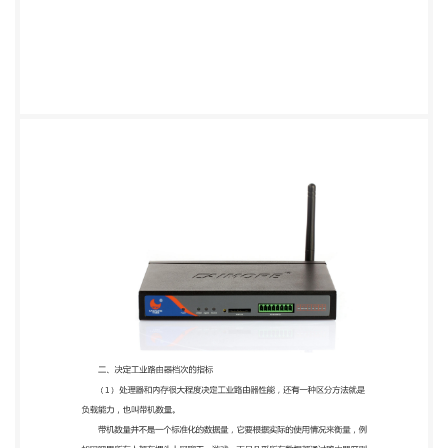
由器区别负载很轻，那就可以同时负载比较多的客户
端。如果是说最大负载 253 台，那就没什么意义了，
因为 DHCP 最大可以分配的 IP 地址数是 254 个， 减
掉路由器自己用掉的一个就是 253 个，这种不能称为
指标，基本上是在唬人。 我们要看一款路由器的实际
负载能力，而不是理论负载能力。 （2） 负载能力存
在诸多不确定因素和欺骗性质，我们还可看吞吐量。
吞吐量是指路由器每秒能处理的数据量，这个参数
是指 LAN-to-WAN 的吞 吐量，其测量结果应是在
NAT 开启，防火墙关闭的情况下，分别用Smartbits
和 Chariot 两种测试方式分别进行。用 Smartbits 方
式时，比较 64Byte 小包测 试数据，高下立判;
Chariot 测试最好是在多连接下进行，一般可以选择
100 对 连接基本上就可以看出产品的区别。 影响工业
路由器区别差异的因素有很多，特别是路由器的档次