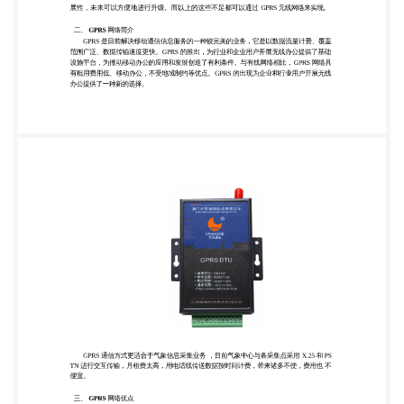
实现。 二、 GPRS 网络简介 GPRS 是目前解决移动通
信信息服务的一种较完美的业务，它是以数据流量计
费、覆盖 范围广泛、数据传输速度更快。GPRS 的推
出，为行业和企业用户开展无线办公提供了基础 设施
平台，为推动移动办公的应用和发展创造了有利条
件。与有线网络相比， GPRS 网络具 有租用费用低、
移动办公，不受地域制约等优点。 GPRS 的出现为企
业和行业用户开展无线 办公提供了一种新的选择。
GPRS 通信方式更适合于气象信息采集业务 ，目前
气象中心与各采集点采用 X.25 和 PS TN 进行交互传
输，月租费太高，用电话线传送数据按时间计费，带
来诸多不便，费用也 不 便宜。 三、 GPRS 网络优点
1、覆盖范围。构建气象信息采集传输系统要求数据
通信覆盖范围广，扩容无限制，接入地点 无限 制，
能满足山区、乡镇和跨地区的接入需求。由于气象信