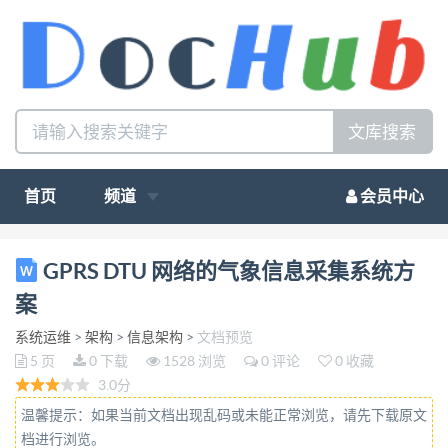
文库搜索
首页
频道
会员中心
GPRS DTU 网络的气象信息采集系统方案 本文提供了
GPRS DTU 网络的气象信息采集系统方
一种基于 GPRS 网络的气象信息无线发布系统设计原
案
理和实现方案，简要介 绍了 GPRS 技术的基本知识，
系统运维
>
架构
>
信息架构
>
文档预览
描述了 GPRS 无线传输应用于气象信息发布的实现方
5 页
0 下载
1528 浏览
0 评论
0 收藏
法。通 过实际应用，获得了理想的效果. 一、 需求分
3.0分
析 目前多数气象局分为地、州、市级气象局和多个气
温馨提示：如果当前文档出现乱码或未能正常浏览，请先下载原文
象站(含地、州、市局、地方气象 站)，原有的网络
档进行浏览。