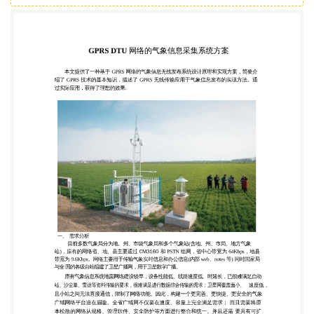
省、地、县主要通过 CM3160 和 PSTN 组网，省中心
带宽为 64Kbps，地县 带宽为 9.6Kbps。网络主要用
于传输气象实时信息和办公信息(内部 web、notes 等)
同时国家局 与全 国的各级台站组建了卫星广播网，
用于卫星数字广播。 原有气象信息系统地面网络建设
较早，设备性能低、线路速度低、时延长，已很难满
足自动 站、沙尘暴、雷达等资料传输的要求，很难满
足进行数据综合传输的需求；卫星网覆盖面小、 速度
低， 且小站之间无法直接通信，限制了网络功能。因
此，构建一个更完善、更快捷、更安全的气象 广域网
络平台迫在眉睫。全省广域网不仅要在速度、容量上
完全满足需求； 而且需要将原 本松散的网络从规
格、管理软件、安全防护等方面进行整合和统一。并
且还需 要具有可扩 展性，未来可以方便地进行升
级。而以上的这些不足都可以通过 GPRS 无线网络来