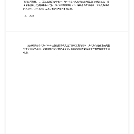
计的安全性和可靠性。在本次设计中，市局节点到各
采集点除选用 APN 专线作为主用外， 还选用了
ADSL/ISDN 网作为备份链路。 各采集点采用 GPRS
DTU 设备接入，将采集到的各种气象数据通过 GPRS
网络及时的送到 地市级气象中心，实现快速、稳定、
可靠的网络构建。 该方案的建设既能实现全市气象系
统的信息化办公，也实现了安全互联互通、指挥调
度、 信息 共享，端到端的高可靠性设计是本方案建
设的特色，具体表现在以下两个方面: 1、设备级的可
靠性：在设计中，通过选择具备高可靠性设计的网络
设备，减少设备故障率， 提高 网络可靠性。设备本
身的可靠性是决定整个网络系统可靠性的主要因素。
特别是采集点 的 GP RS 设备，更是整个系统业务正常
运行的重要保障。本次选取科创通信的 GPRS DTU 设
备具 有高可靠性，通过了国家标准的 EMC 抗干扰测