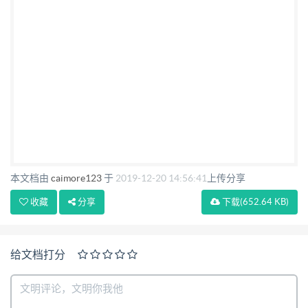
试，在设备级充分保障 了网络可靠性。 2、互连线路
的备份设计：每个节点与其他节点之间通过多条线路
连接，避 免单路故障，提 高网络路径冗余。本次地
市局除选用 APN 专线作为主用网络，为了提高链路
的可靠性，还 可选用了 ADSL/ISDN 网作为备份链
路。 五、 总结 建成后的整个气象 GPRS 信息传输
系统实现了互联互通与共享，为气象信息体系的完善
打下了坚实的基础，同时也将在减灾脱贫及促进人与
本文档由
caimore123
于
2019-12-20 14:56:41
上传分享
自然和谐共处等诸多方面发挥着重要的 作用。
收藏
分享
下载
(652.64 KB)
给文档打分