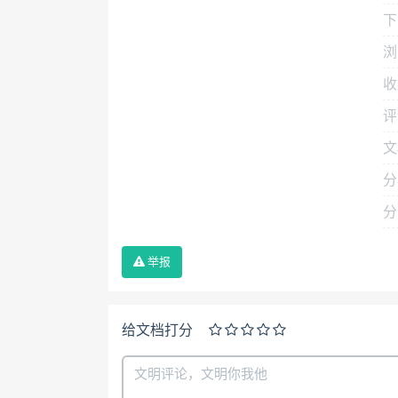
下
浏
收
评
文
分
分
举报
给文档打分