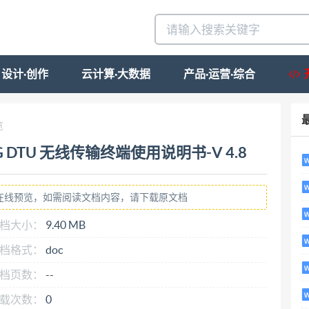
设计·创作
云计算·大数据
产品·运营·综合
览
G DTU 无线传输终端使用说明书-V 4.8
在线预览，如需阅读文档内容，请下载原文档
档大小：
9.40 MB
档格式：
doc
档页数：
--
载次数：
0