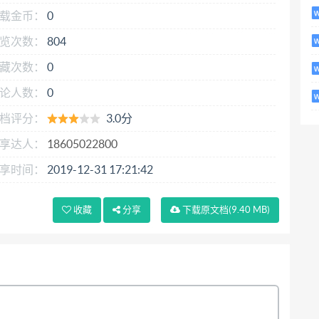
载金币：
0
览次数：
804
藏次数：
0
论人数：
0
档评分：
3.0分
享达人：
18605022800
享时间：
2019-12-31 17:21:42
收藏
分享
下载
原文档
(9.40 MB)