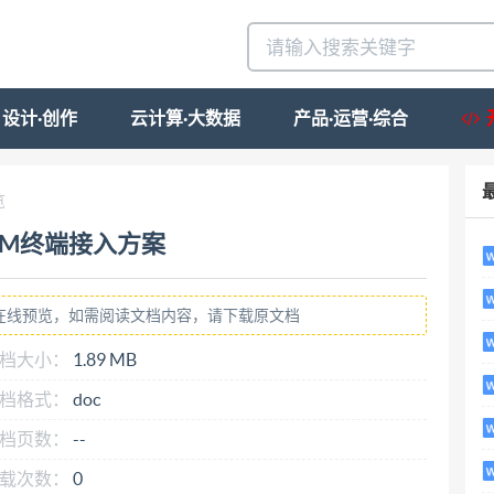
设计·创作
云计算·大数据
产品·运营·综合
览
TM终端接入方案
在线预览，如需阅读文档内容，请下载原文档
档大小：
1.89 MB
档格式：
doc
档页数：
--
载次数：
0