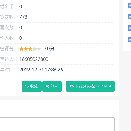
载金币：
0
览次数：
778
藏次数：
0
论人数：
0
档评分：
3.0分
享达人：
18605022800
享时间：
2019-12-31 17:36:26
收藏
分享
下载
原文档
(1.89 MB)