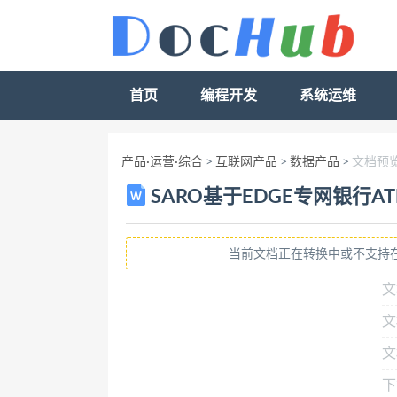
首页
编程开发
系统运维
产品·运营·综合
>
互联网产品
>
数据产品
>
文档预
SARO基于EDGE专网银行A
当前文档正在转换中或不支持
文
文
文
下