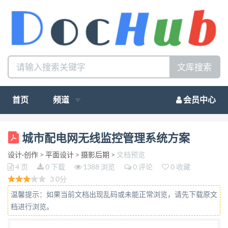
文库搜索
首页
频道
会员中心
城市配电网无线监控管理系统方案 随着我国现代化建
城市配电网无线监控管理系统方案
设和市场经济的发展，我国各行各业对电力供应的需
设计·创作
>
平面设计
>
摄影后期
>
文档预览
求越来越严格， 保 障城市供电网的安全、稳定和经
4 页
0 下载
1388 浏览
0 评论
0 收藏
济运行，减少停电时间是电力系统各个电力公司急需
3.0分
解决的问题。 才茂为其定制开发远程无线监控终端
温馨提示：如果当前文档出现乱码或未能正常浏览，请先下载原文
RTU 系统，实现无线数据采集、无线传输等远程监控
档进行浏览。
功 能。 近几年来，为适应现代化发展的需要，我国