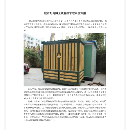
电力系统进行了大规模的城农网改造，已基本 建成以
电力系统调度自动化和电力系统变电站综合自动化为
基础的，基于电力系统输供电主干 网和次主干网的集
保护、监控、测量和调节于一体的电力系统自动化解
决方案，基本实现对 35kV 及以上电网的全面自动监
控。 然而，目前对于直接面向电力用户的电力系统末
端设备，如配变、箱变、小区变、开闭所、 柱上开关
等却没有有效的手段进行监测，大多还是采用人工巡
视的方式进行供电运营管理、设 备维护和故障处理。
这一现状将制约电力系统现代化的发展，制约着电力
系统新型管理模式的 实施，制约着我国电力系统自动
化建设的有效性。为改变这一现状，我国电力系统部
分地区已 着手投入相关电力系统末端自动化项目，建
成了一部分局部配网自动化工程，但由于技术、资 金
等一些方面原因，配网自动化系统至今未能得到大面