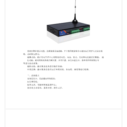
对现场设备的运行环境状况，如温度、湿度等进行检
测。 三、系统特点 设备投资少，无需通讯网架投
资； 运行费用低； 组网灵活，可随时增减监测节
点； 图形化主站系统，直观方便，操作灵活。 配
电自动化是提高配电可靠性和配电质量、扩大供电能
力、实现配电网高效经济运行的重 要手段，也是实现
智能电网的重要基础之一，是传统配电网走向智能配
电网的必由之路。在完 全专业讯道化以前的这段 20
年左右甚至更多的时间里，隔离故障系统，准确的说
是就地逻辑 控制为基础、互联网传输为辅的自动化方
式，会有相当长的一段时间，活跃在配网自动化的舞
台 上。从主观(性能上的优势)到客观(安全供电和配网
改造)都应有它的一席之地。价格的绝对优 势，加上
通信技术的快速进步，该系统的作用将会更加突出。