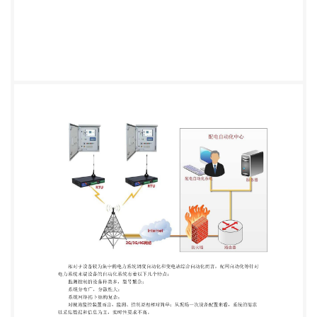
积的推广运用，电力系统末端自动化仍 是电力部门需
得到解决的项目之一。 相对于设备较为集中的电力
系统调度自动化和变电站综合自动化而言，配网自动
化等针对 电力系统末端设备的自动化系统有着以下几
个特点： 监测控制的设备种类多，型号繁杂； 系统
分布广，分散性大； 系统网络拓卜结构复杂； 对就
地监控装置而言，监测、控制原理相对简单；从现场
一次设备配置来看，系统的需求 以采集数据和信息为
主，实时性要求不高。 从目前配网自动化等针对电
力系统末端设备的自动化系统的技术发展现状而言，
目前制约 着该类自动化系统大面积应用的瓶颈是系统
通讯网架的建设和与此带来的大量资金的投入。 城市
供电网无线监测系统是利用公共 GSM 网的短信业务
组成无线局域网，对城市供电网末端 设备电气参数
（电压、电流、有功、无功和电度量等）、各信号量