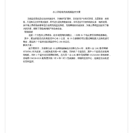
现场描述 这是一个大型水上养殖场，在水域宽阔的湖
面上，一共有 26 个地点要安装网络摄像机。 其中，
最远的监控点距离监控中心有 2 公里，有 19 台摄像
机可以通过网线接入交换机进行 整合，最近的 7 个监
控点距离监控中心 200 米左右。 解决方案： 如下图
所示，方便整合的 19 台网络摄像机分别整合为 6
组，采用 6 台 5.8G 数字网桥 ST58T8G 作为发射，2
台配角度天线一对 3 接收。另外的 7 个监控点，其中
4 个监控点安装网 络枪机，另外 3 个监控点安装网络
球机。总共用 7 台 2.4G 数字无线网桥 ST2510AW 单
独发射， 后端用 CM530-6XX 配角度天线一对 4 和一
对 3 完成接收，传输到监控中心，连接监控主机进 行
实时监控。