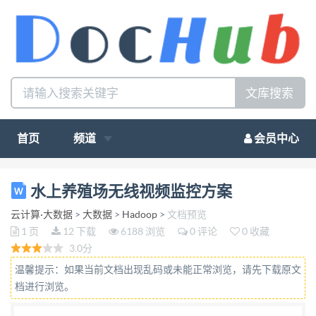
文库搜索
首页
频道
会员中心
水上养殖场无线视频监控方案 无线监控系统具有良好
水上养殖场无线视频监控方案
的兼容性、方便的可扩展性、支持多用户分布式管
云计算·大数据
>
大数据
>
Hadoop
>
文档预览
理，无需复制 的布 线，只需两点之间可视无阻挡，
1 页
12 下载
6188 浏览
0 评论
0 收藏
即可进行远距离数据传输，非常适合不方便布线的众
3.0分
多 场所使用。 其中海上养殖场就非常适合使用无线
温馨提示：如果当前文档出现乱码或未能正常浏览，请先下载原文
监控系统。无线网络的高速发展，为海上养殖监控提
档进行浏览。
供了极 大的方便，保障了养殖者的财产和生命安全。