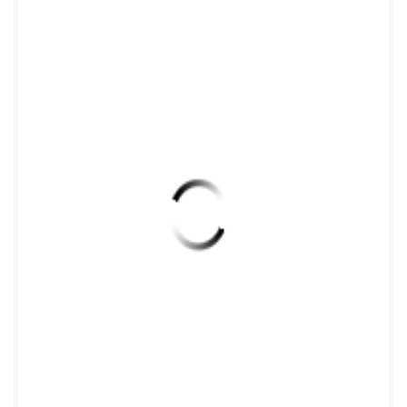
功率，以便 更顺畅的和基站联系上，信号越弱的情况
下，模块需要的电流越大。] 地 址 : 厦 门 市 软 件 园 二
期 望 海 路 23 号 之 一 3 层 网
址:http://www.caimore.com 电 话 /Tel: +86-592-
5902655 传真/Fax:+86-592-5975885 7 厦门才茂通
信科技有限公司 Xiamen Caimore Communication
Technology Co.,Ltd 快速配置入门 前言 ★ 打开配置工
具前，请先参照上述“使用指南”接线步骤正确连接端
子接口的 电源线、串口线（通信串口）。 注意：使
用“通信串口”或“调试串口”都可进配置。 一、串口配
置 步骤 ● 使用“通信串口”或者“调试串口”将 DTU 与电
脑连接。（两类串口均可进入配置状态） 通信串口
调试串口 ● 打开配置工具文件夹 → 找到 配置工具：
LPLC_CFGTOOL 地 址 : 厦 门 市 软 件 园 二 期 望 海 路
23 号 之 一 3 层 网址:http://www.caimore.com 电 话