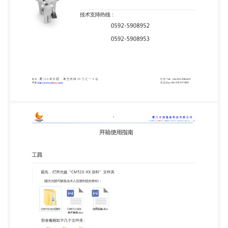
层 网址:http://www.caimore.com 电 话 /Tel: +86-592-
5902655 传真/Fax:+86-592-5975885 3 串口线 1 根
DTU 板 1 个 14 脚端口 1 个 电源适配器 1 个 厦门才茂
通信科技有限公司 Xiamen Caimore Communication
Technology Co.,Ltd 标配 标配 标配 吸盘天线 1 个 手机
卡 标配 自备 接线 手机卡、天线准备就绪： ●插手机
卡 用取卡针对准小孔，用力往 下按，卡槽会弹出。
地 址 : 厦 门 市 软 件 园 二 期 望 海 路 23 号 之 一 3 层
网址:http://www.caimore.com 手机卡套上卡槽后，
再推进去~ 电 话 /Tel: +86-592-5902655 传
真/Fax:+86-592-5975885 4 厦门才茂通信科技有限
公司 Xiamen Caimore Communication Technology
Co.,Ltd ●接天线 然后把天线接上去哦！ 取下小红帽~
~ ●温馨提示： 务必断电后再进行拔插卡操作，否则
会把卡烧坏哦！！ 简单粗暴的接线： ●接线必备 旋开