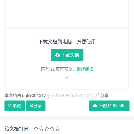
工具将自动读取出厂默认参数，即为成功“进入配置
状态”的标 志，否则请联系厂家技术支持。如下图：
地 址 : 厦 门 市 软 件 园 二 期 望 海 路 23 号 之 一 3 层
网址:http://www.caimore.com 电 话 /Tel: +86-592-
下载文档到电脑，方便使用
5902655 传真/Fax:+86-592-5975885 10 厦门才茂
通信科技有限公司 Xiamen Caimore Communication
下载文档
Technology Co.,Ltd ● 成功进入配置界面，开始配置参
还有
12
页可预览，
继续阅读
数。 对大多数用户来说，只需配置 中心服务器参数
（中心地址/端口）、下 位机串口通讯参数（串口波
特率/数据位/校验位/停止位/流控制）、就可以实 现
本文档由
qq89001317
于
2019-09-16 15:04:21
上传分享
正常的通讯啦！ IP? 端口？其他参数？ ●中心地址：
收藏
分享
下载
(11.89 MB)
接收端的后台数据中心对外的公网 IP，也可以是域名
解析的域名。 ●中心端口：数据服务中心的侦听端
口，需要在路由器上做一个对外网开放的端口 映射来
给文档打分
实现。端口映射如何做，请参考相关文档，或联系我