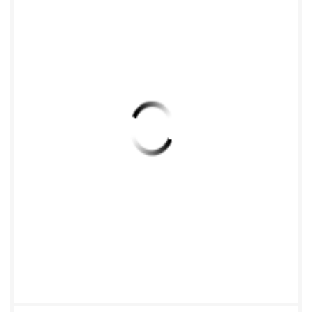
5902655 传真/Fax:+86-592-5975885 6 厦门才茂通
信科技有限公司 Xiamen Caimore Communication
Technology Co.,Ltd 1、通信串口 这个串口用来干啥？
下载软件 修改配置 连接设备进行通信 2、调试串口。
这个串口功能：配置+诊断问题。多了这个口，DTU
可以边接着设备边调试了，省 时省力。 调试接线方
法 通信串口 连接设备 调试串口 连接 PC 设备 例如
PLC PC 电脑 电源 最后就是我们的强劲电源啦！当
然，接其它 7V-32V 电源都是可以的，但是电源要足
够暴力， 因为无线模块登网的瞬间电流可能会提高，
所以建议电源适配器供电能力要达到 1A 以上（以 9V
为标准），才能顺畅的和基站联系上，不然会很难登
录网络哦！在电池供电时尤其要注意。[注：登 网是
指 DTU 刚刚接上电源的 30 秒左右的时间内，无线模
块和基站联系上的一个动作，此时模块会提高自身的