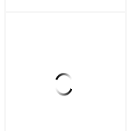
/Tel: +86-592-5902655 传真/Fax:+86-592-5975885
8 厦门才茂通信科技有限公司 Xiamen Caimore
Communication Technology Co.,Ltd ● 打开配置工
具，选择“串口配置”。 ★ ● 进入配置界面。开始三步
曲：① 选择对应的 COM 口 → ② 点击“打开”→ ③ 给
设备重新上电。 谨记三步曲： 1、选择 DTU 与电脑
相连的 COM 口 2 、点击“打开” 3 、给 DTU 重新上电
COM 口怎么选呢？如下！ 地 址 : 厦 门 市 软 件 园 二
期 望 海 路 23 号 之 一 3 层 网
址:http://www.caimore.com 电 话 /Tel: +86-592-
5902655 传真/Fax:+86-592-5975885 9 厦门才茂通
信科技有限公司 Xiamen Caimore Communication
Technology Co.,Ltd COM 查看方式：“我的电脑”→右
击→管理→设备管理器→端口（COM 和 LPT）查看
需打开的对应 串口。 ● 以上三部曲操作完成后，配置