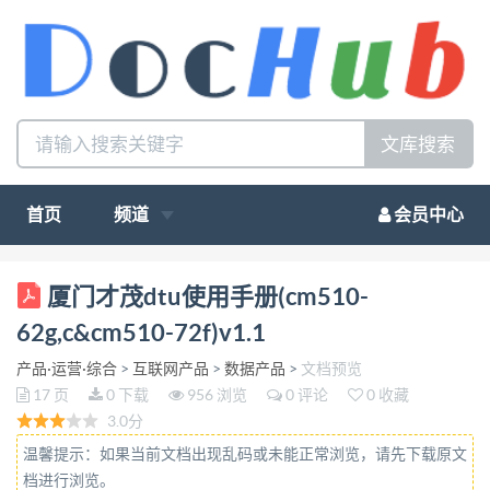
文库搜索
首页
频道
会员中心
1 厦门才茂通信科技有限公司 Xiamen Caimore
厦门才茂dtu使用手册(cm510-
Communication Technology Co.,Ltd 厦门才茂DTU使
62g,c&cm510-72f)v1.1
用手册 该手册支持DTU型号： CM510-62G/C
产品·运营·综合
>
互联网产品
>
数据产品
>
文档预览
CM510-72F 手册内容： 开箱使用指
17 页
0 下载
956 浏览
0 评论
0 收藏
南…………………………………2 快速配置入
3.0分
门…………………………………7 烧写程序教
温馨提示：如果当前文档出现乱码或未能正常浏览，请先下载原文
程………………………………15 技术支持热线： 0592-
档进行浏览。