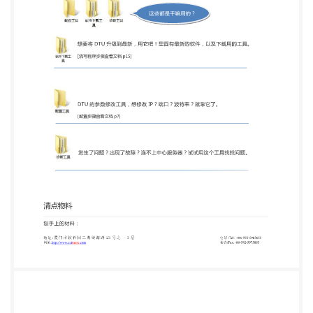
对应的螺丝哦！ 旋开啦！ 一字螺丝刀 端子接口主视
图 ●接线剖析图 蓝线 黑线 棕线 红色区为接线要使用
到的端口 1 2 3 4 5 6 7 8 9 10 11 12 13 14 14 脚端口俯
视图 地 址 : 厦 门 市 软 件 园 二 期 望 海 路 23 号 之 一 3
层 网址:http://www.caimore.com 串口裸露线 电 话
/Tel: +86-592-5902655 传真/Fax:+86-592-5975885
5 + - 厦门才茂通信科技有限公司 Xiamen Caimore
Communication Technology Co.,Ltd 怎么接呢？ 往下
看~ 斑马纹 电源裸露线 接电源裸 露线~ + - 电源 连接
串口对应颜 色的裸露线哦！ 将上 面的 电源/ 串口 裸
露线按照此端口示 意图连接就 OK 拉！ 蓝 棕 黑 蓝 棕
通信串口 调试串口 ●接线完毕，端子口插上 DTU 实
物接线图 ●这样就大功告成啦！ 串口作用详解 地 址 :
厦 门 市 软 件 园 二 期 望 海 路 23 号 之 一 3 层 网
址:http://www.caimore.com 电 话 /Tel: +86-592-