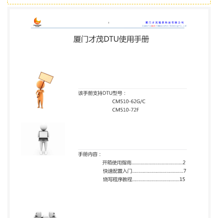
5908952 0592-5908953 地 址 : 厦 门 市 软 件 园 二 期
望 海 路 23 号 之 一 3 层 网
址:http://www.caimore.com 电 话 /Tel: +86-592-
5902655 传真/Fax:+86-592-5975885 2 厦门才茂通
信科技有限公司 Xiamen Caimore Communication
Technology Co.,Ltd 开箱使用指南 工具 首先，打开光
盘“CM510-XX 资料”文件夹 [若无光驱可联系技术人
员提供相关资料]： 您会看到如下几个文件夹： 这些
都是干嘛用的？ 想要将 DTU 升级到最新，用它吧！
里面有最新的软件，以及下载用的工具。 [烧写程序
步骤查看文档 p15] DTU 的参数修改工具，想修改
IP？端口？波特率？就靠它了。 [配置步骤查看文档
p7] 发生了问题？出现了故障？连不上中心服务器？
试试用这个工具找找问题。 清点物料 您手上的材
料： 地 址 : 厦 门 市 软 件 园 二 期 望 海 路 23 号 之 一 3