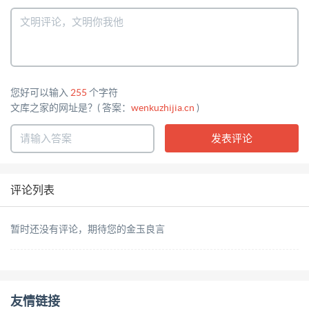
们的技术支持人员进行 指导。  设置 下位机串口通
讯参数（快速配置参数页面），并保存。 根据右边对
应参数的“描述”，将 DTU 串口参数设置成与下位机串
口通讯参 数一致实现串口物理通信，否则数据 通信
您好可以输入
255
个字符
将出现乱码。 地 址 : 厦 门 市 软 件 园 二 期 望 海 路 23
文库之家的网址是？( 答案：
wenkuzhijia.cn
)
号 之 一 3 层 网址:http://www.caimore.com 电 话 /Tel:
+86-592-5902655 传真/Fax:+86-592-5975885 11
厦门才茂通信科技有限公司 Xiamen Caimore
Communication Technology Co.,Ltd  设置 中心服务
评论列表
器参数，（注：CM510-62X 只支持单中心），并保
存。 设置 中心数目、中心地址和 中心 端口 并保存 ●
暂时还没有评论，期待您的金玉良言
以上就配置完成啦！ 接下来连接中心喽，首先确认中
心端口启动成功，点击“重 启设备”，或点击“关闭”串
口后给 DTU 重新上电，即可进入 通信状态。[当设备
友情链接