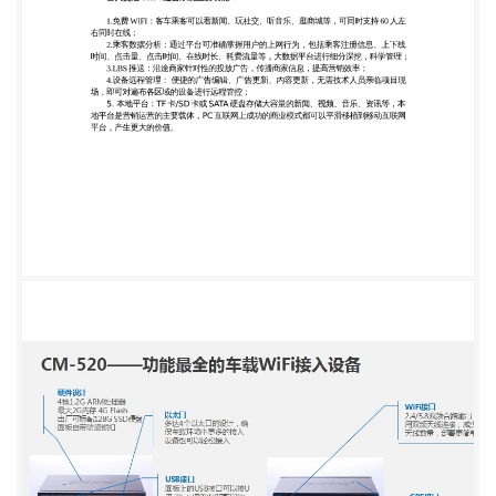
式实现快速部署与信号覆盖。 硬件终端: WIFI 广告路
由器：CM520 组网拓扑图： 系统原理说明： 乘客
链接上 WIFI 后，会先看到广告信息；然后跳转到登
入、注册页面，对于首次 使 用公交 WIFI 的乘客需要
先通过乘客自己的手机号码进行注册（短信验证码）
后才能登入 ， 登入成功后就可以网上冲浪；对于已
经注册过的乘客是需要通过手机号码与密码登入即可
网上冲浪。 通过 WIFI 无线终端，可便捷地在车辆
上、将运营商 3G/4G 网络信号转换为 WIFI 信 号覆
盖，实现密集人群集中上网，用于开展移动接入服
务，在本地平台上向乘客提供新闻 购物、社交、游戏
等移动应用下载及本地化生活服务，海量的流量产生
巨大的商业价值。 为公交企业提供视频监控接口，实
现智能调度业务，逐步打造基于移动通信与移动互联
网 业务的协同运营。 后台通过大数据的运营对乘客