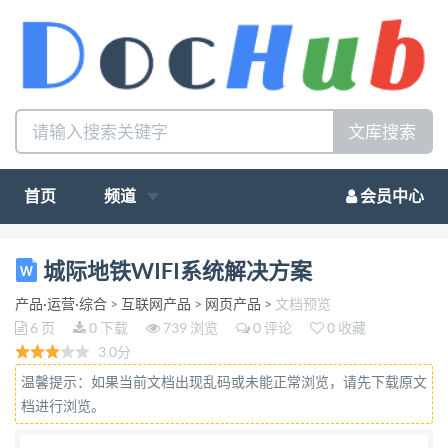
文库搜索
首页
频道
会员中心
城际地铁 WIFI 系统使用说明书 背景分析： 如今，互
城际地铁WIFI系统解决方案
联网已经从各个端口渗入了我们的生活。互联网接入
产品·运营·综合
>
互联网产品
>
网页产品
>
文档预览
手机开启了移动互联网时 代，使手机由一个通信工具
6 页
0 下载
739 浏览
0 评论
0 收藏
变为集合了多元化功能的电子产品。与此同时，我们
3.0分
也在进入 一个“城际生活”的时代。地铁作为现代生活
温馨提示：如果当前文档出现乱码或未能正常浏览，请先下载原文
的常用工具，与互联网的连接也是势在必行。 各种与
档进行浏览。
地铁相关的信息通信技术和应用日渐成熟，通信运营