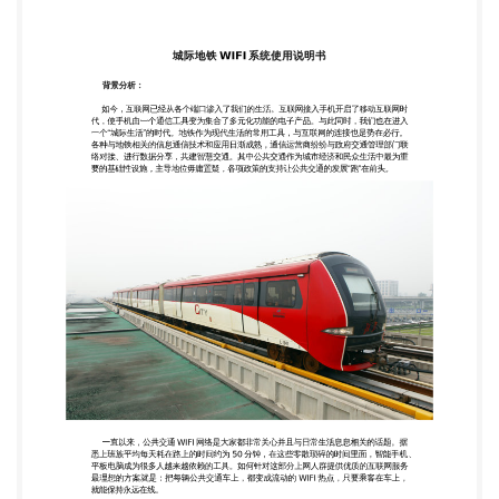
商纷纷与政府交通管理部门联 络对接、进行数据分
享，共建智慧交通。其中公共交通作为城市经济和民
众生活中最为重 要的基础性设施，主导地位毋庸置
疑，各项政策的支持让公共交通的发展“跑”在前头。
一直以来，公共交通 WIFI 网络是大家都非常关心并
且与日常生活息息相关的话题。据 悉上班族平均每天
耗在路上的时间约为 50 分钟，在这些零散琐碎的时
间里面，智能手机 、 平板电脑成为很多人越来越依
赖的工具。如何针对这部分上网人群提供优质的互联
网服务 最理想的方案就是：把每辆公共交通车上，都
变成流动的 WIFI 热点，只要乘客在车上， 就能保持
永远在线。 公共交通 WIFI 运营系统主要应用于车载
移动环境、固定点的公共运营场所。包括城 市公交、
轮渡、地铁、动车…… 公共交通 WIFI 运营系统主要
功能： 1.免费 WIFI：客车乘客可以看新闻、玩社