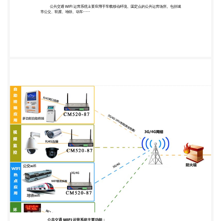
交、听音乐、逛商城等，可同时支持 60 人左 右同时
在线； 2.乘客数据分析：通过平台可准确掌握用户的
上网行为，包括乘客注册信息、上下线 时间、点击
量、点击时间、在线时长、耗费流量等，大数据平台
进行细分深挖，科学管理； 3.LBS 推送：沿途商家针
对性的投放广告，传播商家信息，提高营销效率； 4.
设备远程管理： 便捷的广告编辑、广告更新、内容更
新，无需技术人员亲临项目现 场，即可对遍布各区域
的设备进行远程管控； 5. 本地平台：TF 卡/SD 卡或
SATA 硬盘存储大容量的新闻、视频、音乐、资讯
等，本 地平台是营销运营的主要载体，PC 互联网上
成功的商业模式都可以平滑移植到移动互联网 平台，
产生更大的价值。 产品简介： 客车 WIFI 运营系统
组要由硬件终端与运营平台组成。融合先进的通信技
术与移动互 联网技术，以有线、3G/4G 转 WIFI 的方