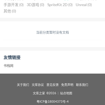
手游开发 (0)
3D游戏 (0)
SpriteKit 2D (0)
Unreal (0)
其他 (0)
当前分类暂时没有文档
友情链接
书栈网
关于我们
文库协议
意见反馈
免责声明
联系我们
文库之家 ©2026
|
站点地图
粤ICP备18004373号-4