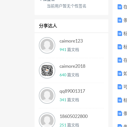
当前用户暂无个性签名
条
分享达人
caimore123
941
篇文档
caimore2018
如
640
篇文档
可
qq89001317
341
篇文档
标
条
18605022800
251
篇文档