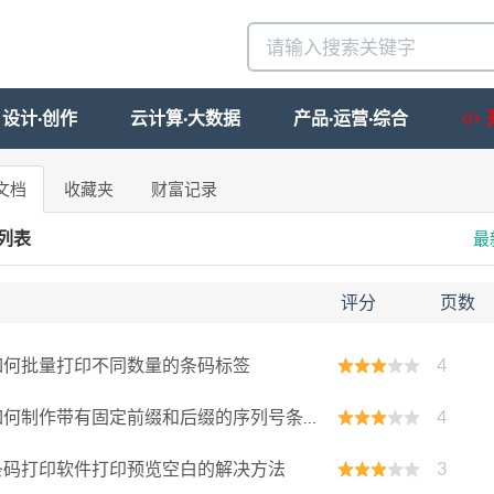
设计·创作
云计算·大数据
产品·运营·综合
文档
收藏夹
财富记录
列表
最
档
评分
页数
如何批量打印不同数量的条码标签
4
何制作带有固定前缀和后缀的序列号条形码
4
条码打印软件打印预览空白的解决方法
3