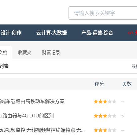
设计·创作
云计算·大数据
产品·运营·综合
文档
收藏夹
财富记录
列表
最
档
评分
页数
高端车载路由高铁动车解决方案
--
G路由器与4G DTU的区别
5
线视频监控 无线视频监控终端特点 无线监控系统
--