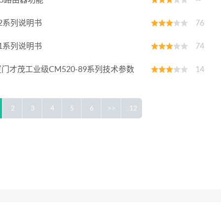
2系列说明书
76
1系列说明书
74
门才茂工业级CM520-89系列技术参数
14
2
3
4
5
6
>>
..12