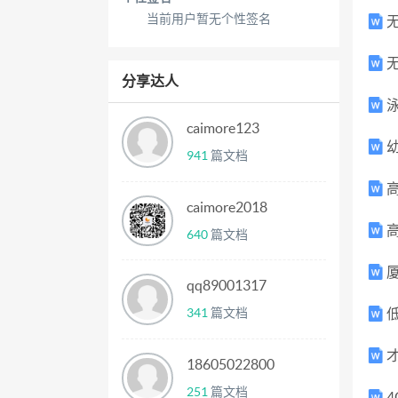
当前用户暂无个性签名
无
分享达人
泳
caimore123
幼
941
篇文档
高
caimore2018
高
640
篇文档
厦
qq89001317
341
篇文档
低
才
18605022800
251
篇文档
4