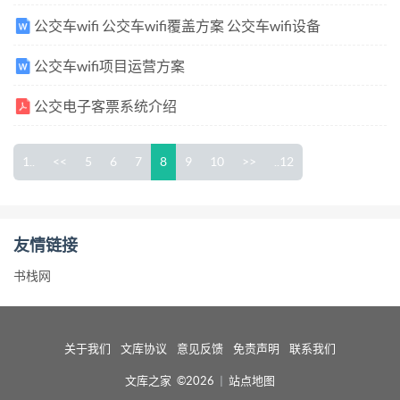
公交车wifi 公交车wifi覆盖方案 公交车wifi设备
公交车wifi项目运营方案
公交电子客票系统介绍
1..
<<
5
6
7
8
9
10
>>
..12
友情链接
书栈网
关于我们
文库协议
意见反馈
免责声明
联系我们
文库之家 ©2026
|
站点地图