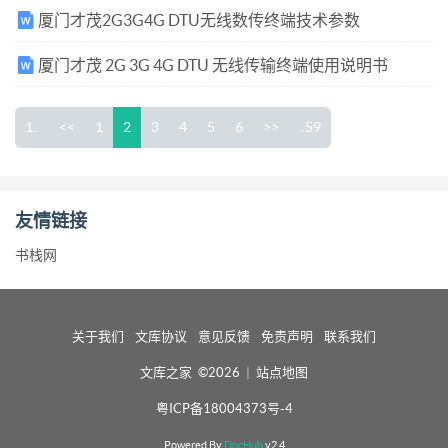
厦门才茂2G3G4G DTU无线数传终端技术参数
厦门才茂 2G 3G 4G DTU 无线传输终端使用说明书
1..
<<
1
2
3
4
5
6
>>
..59
友情链接
书栈网
关于我们
文库协议
意见反馈
免责声明
联系我们
文库之家 ©2026
|
站点地图
粤ICP备18004373号-4
Powered By
DocHub
v2.4