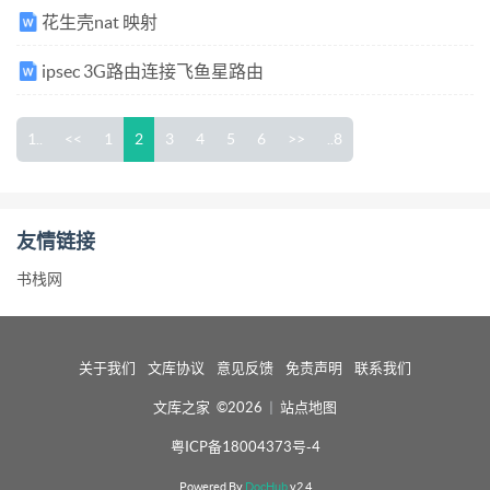
花生壳nat 映射
ipsec 3G路由连接飞鱼星路由
1..
<<
1
2
3
4
5
6
>>
..8
友情链接
书栈网
关于我们
文库协议
意见反馈
免责声明
联系我们
文库之家 ©2026
|
站点地图
粤ICP备18004373号-4
Powered By
DocHub
v2.4