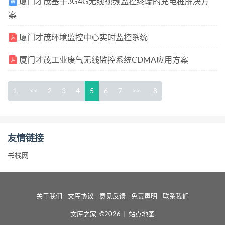
厦门才茂基于3G4G无线视频监控终端的充电桩解决方
案
厦门才茂环境监控中心实时监控系统
厦门才茂工业废气无线监控系统CDMA应用方案
1..
<<
2
3
4
5
6
7
>>
..8
友情链接
书栈网
关于我们
文库协议
意见反馈
免责声明
联系我们
文库之家 ©2026
|
站点地图