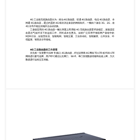
无线模块，工业级高安稳高精度元器 件，-40~+85ºC
极宽温规划，轻松习惯高温酷寒工作环境，为无人值
守体系供给牢靠组 网与安稳通讯。 2、 数据处理及传
输速度提高：使用高性能 MIPS 内核，提供超大内存
缓存(FLASH128Mbits，DDR2-1Gbits)，性能强劲出
色，满足图片、视频等大数据量传输应用对性能 的要
求。 3、 强大的 WIFI：双 Wi-Fi 天线信号更强，支持
802.11b/g/n 和最大 24 个无线 STA 连接，自动与手动
选择信道，同时 wifi 信号支持 WPA/WPA2、WEP 等
加密方式，wifi 信 号安全稳定。 4、 2/3/4G 信号自切
换：双 4G 天线信号更稳定，除了支持 FDD-LTE/TD-
LTE 两种 LTE 制 式 ， 还 要 向 下 兼 容 2G/3G, 支 持
TD-SCDMA/WCDMA/
EDGE/GPRS/GSM/CDMA1X/EVDO 等模式，在 4G
信号不稳定地区将无缝切换为 3G 网 络，不用担心网