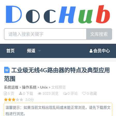
文库搜索
首页
频道
会员中心
工业级无线 4G 路由器的特点及典型应用范围 工业级
工业级无线4G路由器的特点及典型应用
无线路由器是一种物联网无线通信路由器，无线工业
范围
级 4G 路由器设计完全满 足工业级标准和工业用户的
系统运维
>
操作系统
>
Unix
>
文档预览
需求，采用高性能的工业级 32 位通信处理器，软件
5 页
0 下载
1023 浏览
0 评论
0 收藏
多级检测 和硬件多重保护机制来提高设备稳定性。支
3.0分
持中国电信、联通、移动 4G/3G 并往下兼容 EDGE 、
温馨提示：如果当前文档出现乱码或未能正常浏览，请先下载原文
CDMA 1X 及 GPRS 网 络 ， 同 时 支 持 多 种 VPN 协
档进行浏览。