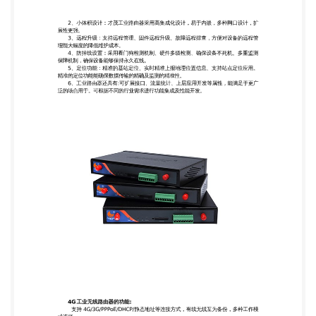
集成及性能开发。 4G 工业无线路由器的功能: 支持
4G/3G/PPPoE/DHCP/静态地址等连接方式，有线无
线互为备份，多种工作模 式选择 支持 APN/VPDN 数
据安全传输 支持 IPSec VPN、L2TP VPN、PPTP
VPN、OPEN VPN、GRE VPN 支持 DHCP server，
DHCP 捆绑 MAC 地址，DDNS，防火墙，NAT，
DMZ 主机， QoS，流量统计,实时显示数据传输速率
等功能 支持 TCP/IP、UDP、FTP、HTTP 等多种网
络协议 支持 SPI 防火墙，DoS 攻击，VPN 穿越，访
问控制，端口映射、DMZ 映射、访问 控制功能
（ACL）、IP-MAC 绑定和克隆等功能 支持心跳链路
检测，达到断线自动重连 支持设备运行软硬件自检技
术，达到运行故障自修复 支持系统状态、网络连接状
态、路由状态查询 支持 telnet、web、ssh 配置方式
支持 web 升级、本地系统日志、远程日志、串口输出