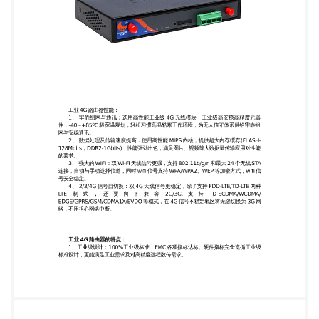
络中断。 工业 4G 路由器的特点： 1、工业级设计：
100%工业级标准，EMC 各项指标达标。硬件指标完
全遵循工业级 标准设计，更能满足工业需求及对高精
度远程数传需求。 2、小体积设计：才茂工业路由
器采用高集成化设计，易于内嵌，多种网口设计，扩
展性更强。 3、远程升级：支持远程管理、固件远程
升级、故障远程排查，方便对设备的远程管 理能大幅
度的降低维护成本。 4、防掉线设置：采用看门狗检
测机制、硬件多级检测、确保设备不死机。多重监测
保障机制，确保设备能够保持永久在线。 5、定位功
能：精准的基站定位、实时精准上报地理位置信息、
支持站点定位应用。 精准的定位功能能确保数据传输
的精确及监测的精准性。 6、工业路由器还具有:可扩
展接口、流量统计、上层应用开发等属性，能满足于
更广 泛的场合用于。可根据不同的行业需求进行功能