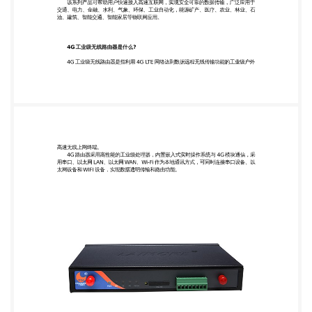
级无线路由器分为：移动 4G 路由器、联通 4G 路由
器、电信 4G 路由器、全 网通 4G 路由器，通过内置
的 4G 模块决定兼容的网络制式，一般向下兼容 3G、
2G，在 4G 信号不稳定的地区会自动切换。 工业级应
用的 4G 路由器一般比市面上民用级 4G 无线路由器要
求更稳定，更能适应 在恶劣气候环境下的连续工作，
同时成本也更高。目前广泛应用于物联网产业链中的
M2M 行业，如智慧生活、智能电网、智能交通、工
业自动化、智能建筑、公共安全、环 境监测、智慧农
业等领域。 4G 工业路由器的工作原理 首先将一张资
费卡(SIM 卡)插入 4G 路由器，经过运营商 4G 网络
TD-LTE 或 FDD-LTE 网络进行拨号连网，用户即可通
过以太网口、Wi-Fi、串口实现数据传输和高速上
网，为大 数据进行远程交互传输。 工业 4G 路由器
性能： 1、 牢靠组网与通讯：选用高性能工业级 4G