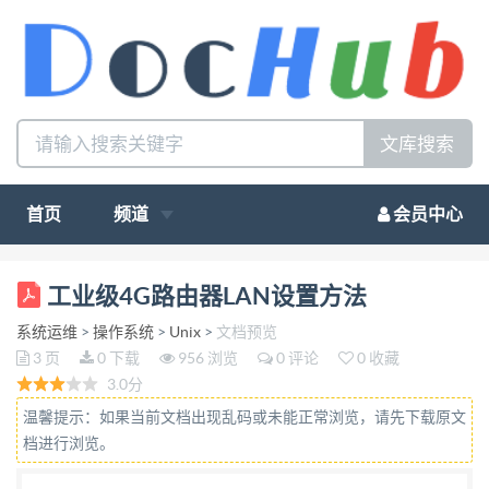
文库搜索
首页
频道
会员中心
工业级 4G 路由器 LAN 设置方法 工业级 4G 路由器
工业级4G路由器LAN设置方法
“LAN 连接类型”设置部分描述如何配置将路由器连接
系统运维
>
操作系统
>
Unix
>
文档预览
到互联网。可以从 您的 ISP 处取得这方面的详细信
3 页
0 下载
956 浏览
0 评论
0 收藏
息。从下拉菜单中选择您的 ISP 为您提供的 Internet
3.0分
连 接类型，LAN 连接类型包括下面：WAN.pppoe 局
温馨提示：如果当前文档出现乱码或未能正常浏览，请先下载原文
域网/IP 地址/网关的 ETH 的 MAC 地址/网关 WIFI。
档进行浏览。
工业级 4G 路由器 CM520-87F 无线路由器以太网接口