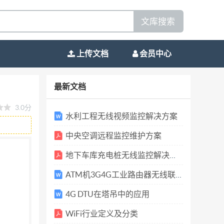
文库搜索
上传文档
会员中心
穿隧道逐年增多； 随着 城市的发展，车辆越
最新文档
类活动对环境造成影响的后果也越来越严重，特
3.0分
限， 桥洞积水、地下停车厂被淹等事件时有发
水利工程无线视频监控解决方案
工程和城市防汛监测系 统， 以减少人民群众的
中央空调远程监控维护方案
下车库、隧道、河流、水库等区域测量实时 水
地下车库充电桩无线监控解决方案
位计和雨量计的采集数据反馈到指 定的中心服
相应的预警信息。 系统功能： 普及全市的桥
ATM机3G4G工业路由器无线联网管理方案
详细降雨信息；及时发布预警信息，最大程度减
4G DTU在塔吊中的应用
WiFi行业定义及分类