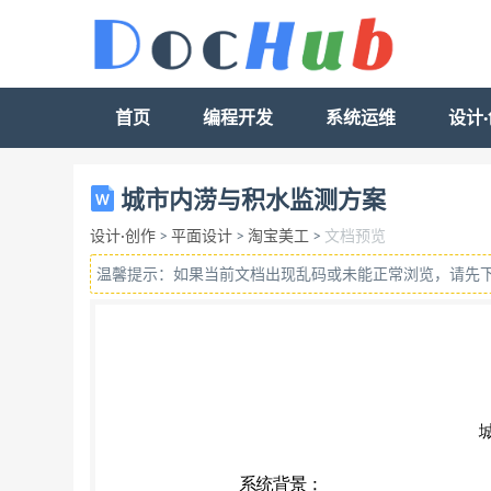
首页
编程开发
系统运维
设计
城市内涝与积水监测方案 系统背景： 随着我
城市内涝与积水监测方案
来越多，停车难的问题开始凸显，地下车库和
设计·创作
>
平面设计
>
淘宝美工
>
文档预览
别 是 近年的厄尔尼诺现象造成的极端天气，
温馨提示：如果当前文档出现乱码或未能正常浏览，请先
生，造成人员伤亡，及车辆等财产损失； 这些
生命和财产损失。 系统简介 城市防汛系统主
位 信息； 应用雨量计在各监测点监测实时降
务器上；中心服务器建立相应的监测平台，处理
洞和地下车库，全面监测城市低洼地区的水位
少生命及财产损 失。