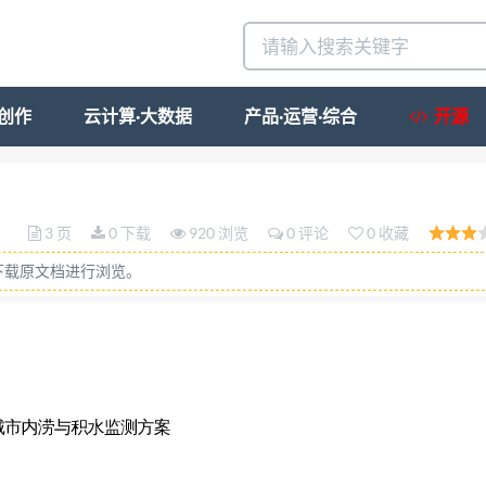
·创作
云计算·大数据
产品·运营·综合
开源
国经济的发展，城市建设也在大踏步前进，城市立交桥和下
停车厂越来越多； 现代人类对自然资源的过度开采，人
3 页
0 下载
920 浏览
0 评论
0 收藏
长时间、大范围的强降雨，超过了城市排水系统的承受极
下载原文档进行浏览。
现象引起市政各相关部门的高度重视，积极建好城市防汛
要领域是： 应用水位计于各立交桥桥洞、各地下室、地
雨量； 应用无线数据传输终端来进行数据无线传输，将水
及分析各监测点上报的水位和雨 量数据， 并及时发布
信息；实时监测全市各地区 的降水情况，及时掌握全市