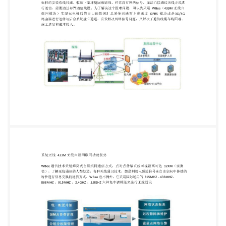
了解决这个困难问题，可以先采用 WBee（433M 无
线自 组网模块）实现充电桩通信串口的数据汇总采集
到地面上在通过 GPRS 模块或是3G/4G 路由器进行远
传与后台系统建立通道。有效解决网络信号问题，又
解决了通信线缆布线困难、 施工进度和成本投入。
系统无线 433M 无线自组网联网功能优势 WBee 通
信技术采用蜂窝式自组织网通信方式，点对点传输直
线可视距离可达 12KM（实测 值）。了解无线通讯的
人都知道，各种无线通讯技术，都是利用电磁波信号
在自由空间中传播的 特性进行信息交换的通信方式。
WBee 也不例外，它采用国际通用的 315MHZ 、
433MHZ、 868MHZ 、915MHZ 、2.4GHZ 、
5.8GHZ 六种免申请频段来进行无线通讯 WBee 1002
的功能特点： 1，自主开发无线自组网通信协议，灵
活性高，稳定好 2，当前户外空旷内点对点实测可达