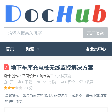
文库搜索
首页
频道
会员中心
地下车库充电桩无线监控解决方案 电动汽车以电代
地下车库充电桩无线监控解决方案
油，能够实现“零排放”和“低噪音”，是解决能源和环
设计·创作
>
平面设计
>
淘宝美工
>
文档预览
境问题的重要手 段。随着电池技术的快速发展，电动
3 页
0 下载
1641 浏览
0 评论
0 收藏
汽车在性能和经济性方面已经接近甚至优于传统燃油
3.0分
汽车， 并在最近几年间迅速在全球范围内推广应用，
温馨提示：如果当前文档出现乱码或未能正常浏览，请先下载原文
清洁、环保与节能的电动汽车已经成为世界汽车 工业
档进行浏览。
发展的热点与必然趋势。 电动汽车充换电系统是一个