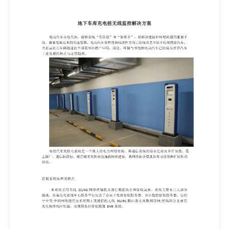
庞大的电力网络资源，其通信系统的特点是站点多且
分散、覆 盖面广、通信距离短。随着城市充换电设施
的持续建设，其网络拓扑要求具有灵活性和扩展性的
结构。 前期系统原理及特点 本系统采用无线 3G/4G
网络传输技术进行数据统计和管理运营。系统主要有
三大部分 组成，后端充电管理中心服务平台包含了会
员卡发放管理服务器、分站监控管理服务器、短信 平
台等;中间网络通信技术采用才茂通信的无线 3G/4G
路由器实现数据联网;前端部分主要有 充电桩终端控
制器，及视屏监控前端摄像 DVR 系统。 电动汽车
充电桩的终端控制器，用户可自助刷卡进行用户鉴
权、余额查询、计费查询等 功能，也可提供语音输出
接口，实现语音交互。用户可根据液晶显示屏指示选
择 4 种充电模式： 包括按时计费充电、按电量充电、
自动充满、按里程充电等。 电动汽车充电机控制器与