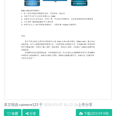
12KM 3，支持多点对点,点对多点，网内广播，等灵
活自组网模式，支持星型/树型/网状型组网, 4，自主
加密 DES/AES/3DES 等无线加密 5，6 路可自定义 AD
采集/IO 控制接口，支持标准 modbus 传输协议 总
结： 地下车库充电桩无线监控系统采用无线 433m 无
线自组网模块（WBee 1002）通过对充 电桩终端，进
行无线通信数据采集和汇总，实现有线转无线通信方
式，有效解决施工难度和网 络信号覆盖问题，并提高
了施工进程，简化难度，降低投入成本。实现地下与
地面无线通信的 无缝连接。 实现整体系统无线联网
运营、管理和监控作用。对充电桩站点前期网络布置
和开发周期节 约项目开支成本和时间。加快充电桩投
入使用，拓展绿色能源发展普及。加快打造“低碳世
本文档由
caimore123
于
2020-01-07 16:22:26
上传分享
界， 共创美好家园”！
收藏
分享
下载
(203.09 KB)