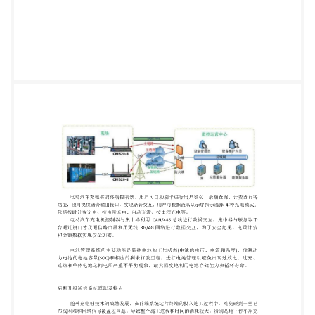
集中器利用 CAN/485 总线进行数据交互，集中器与
服务器平 台通过厦门才茂通信路由器利用无线
3G/4G 网络进行数据交互，为了安全起见，电量计费
和金额数据实现安全加密。 电池管理系统的主要功能
是监控电池的工作状态(电池的电压、电流和温度)、
预测动 力电池的电池容量(SOC)和相应的剩余行驶里
程，进行电池管理以避免出现过放电、过充、 过热和
单体电池之间电压严重不平衡现象，最大限度地利用
电池存储能力和循环寿命。 后期升级通信系统原理及
特点 随着充电桩技术的成熟发展，在前端系统运营终
端的投入施工过程中，难免碰到一些已 布线困难和网
络信号覆盖差问题。导致整个施工进程和时间的消耗
较大。特别是地下停车库充 电桩的安装布线问题。收
地下室环境因数影响，经常没有网络信号，无法直接
通过无线方式进 行通信，需要通过布置通信线缆。为